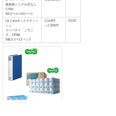
個包装シングル芯なし
170m
48ロール×10ケース
(まとめ)ボックスティッ
2,318円
P.220
シュ
→2,305円
コンパクト「ごろご
ろ」150組
5箱入り×12パック