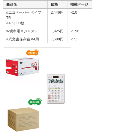
商品名
価格
掲載ページ
αエコペーパー タイプ
2,446円
P.10
TR
A4 5,000枚
W税率電卓ジャスト
1,925円
P.156
A式文書保存箱 A4用
1,589円
P.71