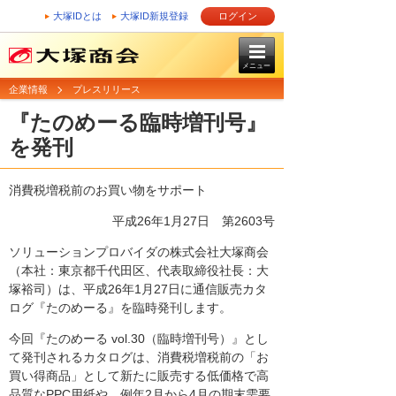
大塚IDとは
大塚ID新規登録
ログイン
メニュー
企業情報
プレスリリース
『たのめーる臨時増刊号』
を発刊
消費税増税前のお買い物をサポート
平成26年1月27日
第2603号
ソリューションプロバイダの株式会社大塚商会
（本社：東京都千代田区、代表取締役社長：大
塚裕司）は、平成26年1月27日に通信販売カタ
ログ『たのめーる』を臨時発刊します。
今回『たのめーる vol.30（臨時増刊号）』とし
て発刊されるカタログは、消費税増税前の「お
買い得商品」として新たに販売する低価格で高
品質なPPC用紙や、例年2月から4月の期末需要