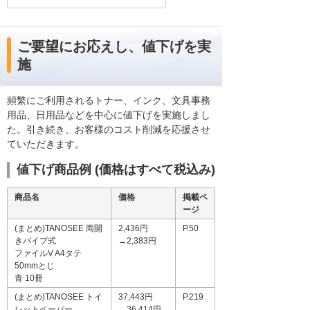
ご要望にお応えし、値下げを実
施
頻繁にご利用されるトナー、インク、文具事務
用品、日用品などを中心に値下げを実施しまし
た。引き続き、お客様のコスト削減を応援させ
ていただきます。
値下げ商品例 (価格はすべて税込み)
商品名
価格
掲載ペ
ージ
(まとめ)TANOSEE 両開
2,436円
P.50
きパイプ式
→2,383円
ファイルV A4タテ
50mmとじ
青 10冊
(まとめ)TANOSEE トイ
37,443円
P.219
レットペーパー
→36,414円