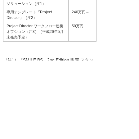
ソリューション（注1）
専用テンプレート『Project
240万円～
Director』（注2）
Project Director ワークフロー連携
50万円
オプション（注3）（平成26年5月
末発売予定）
（注1）『SMILE BS 2nd Edition 販売 スタン
ダードモデル』、『Project Director』で構成。
（注2）すでに『SMILE BS 2nd Edition 販売
スタンダードモデル』をご利用のお客様向け。
（注3）『eValue NS 2nd Edition ワークフロ
ー』（価格：100万円～）が別途必要です。
販売目標
『Project Director』で20本／年間
（＊）「SMILE BS 2nd Edition 販売」「eValue
NS 2nd Edition ワークフロー」は、株式会社