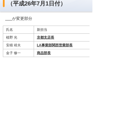
（平成26年7月1日付）
が変更部分
氏名
新担当
植野 光
京都支店長
安積 靖夫
LA事業部関西営業部長
金子 修一
商品部長
参考資料
平成26年7月1日付組織図
（PDF）[87KB]
ナビゲーションメニュー
プレスリリース
2026年