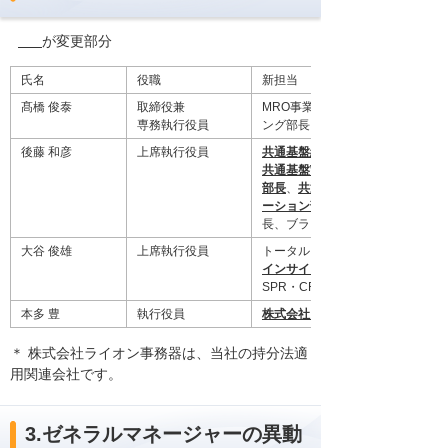
が変更部分
氏名
役職
新担当
髙橋 俊泰
取締役兼
MRO事業部長、たのめーるマーケ
専務執行役員
ング部長、
後藤 和彦
上席執行役員
共通基盤総合NWプロモーション
共通基盤Webサービスプロモーシ
部長
、
共通基盤ハード・ソフトプ
ーション部長
長、ブランド戦略室長
大谷 俊雄
上席執行役員
トータルソリューショングループ
インサイドビジネスセンター長
SPR・CRMセンター長
本多 豊
執行役員
株式会社ライオン事務器出向
＊ 株式会社ライオン事務器は、当社の持分法適
用関連会社です。
3.ゼネラルマネージャーの異動