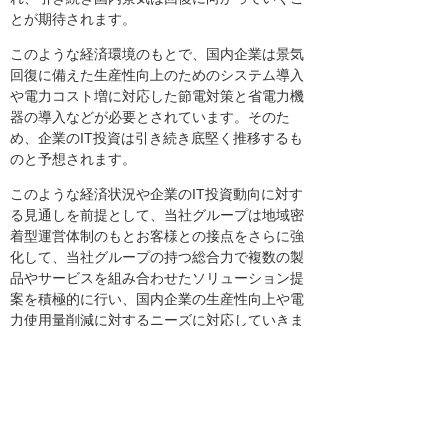
とが期待されます。
このような経済環境のもとで、国内企業は景気
回復に備えた生産性向上のためのシステム導入
や電力コスト増に対応した節電対策と省電力機
器の導入などが必要とされています。そのた
め、企業のIT投資は引き続き底堅く推移するも
のと予想されます。
このような経済状況や企業のIT投資動向に対す
る見通しを前提として、当社グループは地域密
着型運営体制のもとお客様との接点をさらに強
化して、当社グループの持つ総合力で複数の製
品やサービスを組み合わせたソリューション提
案を積極的に行い、国内企業の生産性向上や電
力使用量削減に対するニーズに対応していきま
す。そして魅力あるオフィスサプライ商品の品
揃え、企業活動の生産性向上や負荷軽減を支援
する保守サービスメニューの開発など、ストッ
クビジネスを強化し、お客様と安定的かつ長期
的な取引関係を構築し収益基盤の充実を図りま
す。また、営業活動やサポート活動の継続的な