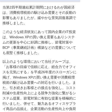
当第2四半期連結累計期間におけるわが国経済
は、消費税増税前の駆け込み需要とその反動の
影響もありましたが、緩やかな景気回復基調で
推移しました。
このような経済状況にあって国内企業のIT投資
は、Windows XPの買い換え需要もありシステ
ムの更新を中心に好調に推移し、節電対策や
BCP（事業継続計画）構築などの需要について
も底堅く推移しました。
以上のような環境において当社グループは、
「お客様の目線で信頼に応え、総合力でオフィ
スを元気にする」を平成26年度のスローガンに
掲げ、Windows XPの買い換え需要や消費税増
税前の駆け込み需要への対応を行いました。ま
た、引き続きお客様との接点を強化し、コスト
削減や生産性向上による競争力強化に繋がるシ
ステム提案、節電対策に有効な提案を積極的に
行いました。併せて、魅力あるオフィスサプラ
イ商品の品揃え、企業活動の生産性向上や負荷