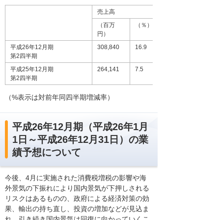
売上高
（百万
（％）
円）
平成26年12月期
308,840
16.9
第2四半期
平成25年12月期
264,141
7.5
第2四半期
（%表示は対前年同四半期増減率）
平成26年12月期（平成26年1月
1日～平成26年12月31日）の業
績予想について
今後、4月に実施された消費税増税の影響や海
外景気の下振れにより国内景気が下押しされる
リスクはあるものの、政府による経済対策の効
果、輸出の持ち直し、投資の増加などが見込ま
れ、引き続き国内景気は回復に向かっていくこ