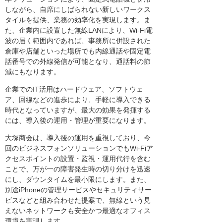
しながら、自席にしばられない新しいワークス
タイルを提供、業務の効率化を実現します。ま
た、企業内に設置した無線LANにより、Wi-Fi電
波の届く範囲内であれば、事務所に併設された
倉庫や店舗といった場所でも内線通話や固定電
話番号での外線発信が可能となり、通話料の節
減にもなります。
企業でのIT活用はハードウェア、ソフトウェ
ア、回線などの進歩により、手軽に導入できる
時代となっていますが、最大の効果を発揮する
には、導入後の運用・管理が重要になります。
大塚商会は、導入後の運用を重視しており、今
回のビジネスフォンソリューションでもWi-Fiア
クセスポイントの設置・監視・運用代行を含む
ことで、万が一の障害発生時の切り分けを迅速
にし、ダウンタイムを最小限にします。また、
別途iPhoneの管理サービスやセキュリティサー
ビスなどと組み合わせた提案で、無線という見
えないネットワークも安全かつ最適なオフィス
環境を実現します。