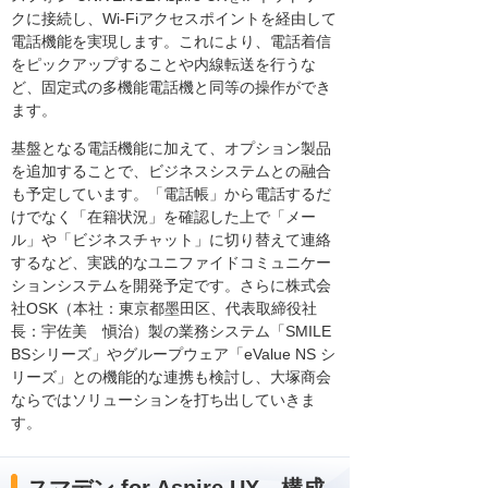
クに接続し、Wi-Fiアクセスポイントを経由して
電話機能を実現します。これにより、電話着信
をピックアップすることや内線転送を行うな
ど、固定式の多機能電話機と同等の操作ができ
ます。
基盤となる電話機能に加えて、オプション製品
を追加することで、ビジネスシステムとの融合
も予定しています。「電話帳」から電話するだ
けでなく「在籍状況」を確認した上で「メー
ル」や「ビジネスチャット」に切り替えて連絡
するなど、実践的なユニファイドコミュニケー
ションシステムを開発予定です。さらに株式会
社OSK（本社：東京都墨田区、代表取締役社
長：宇佐美 愼治）製の業務システム「SMILE
BSシリーズ」やグループウェア「eValue NS シ
リーズ」との機能的な連携も検討し、大塚商会
ならではソリューションを打ち出していきま
す。
スマデン for Aspire UX 構成