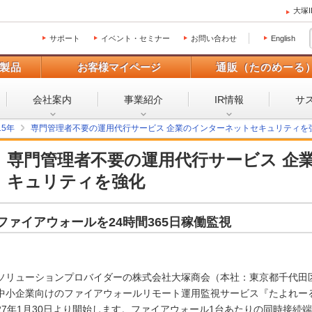
大塚
サポート
イベント・セミナー
お問い合わせ
English
製品
お客様マイページ
通販（たのめーる
会社案内
事業紹介
IR情報
サ
15年
専門管理者不要の運用代行サービス 企業のインターネットセキュリティを
専門管理者不要の運用代行サービス 企
キュリティを強化
ファイアウォールを24時間365日稼働監視
ソリューションプロバイダーの株式会社大塚商会（本社：東京都千代田
中小企業向けのファイアウォールリモート運用監視サービス『たよれーる
27年1月30日より開始します。ファイアウォール1台あたりの同時接続