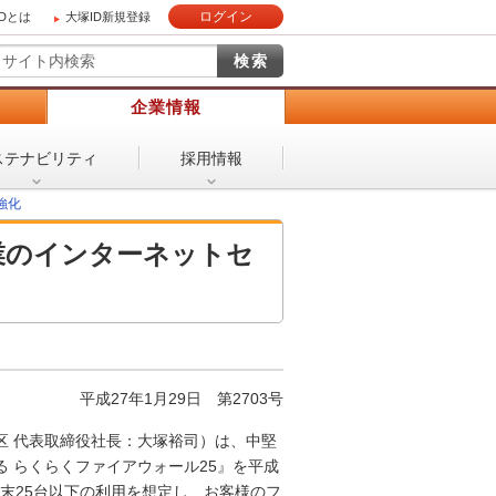
ログイン
IDとは
大塚ID新規登録
）
企業情報
ステナビリティ
採用情報
強化
業のインターネットセ
平成27年1月29日 第2703号
区 代表取締役社長：大塚裕司）は、中堅
 らくらくファイアウォール25』を平成
端末25台以下の利用を想定し、お客様のフ