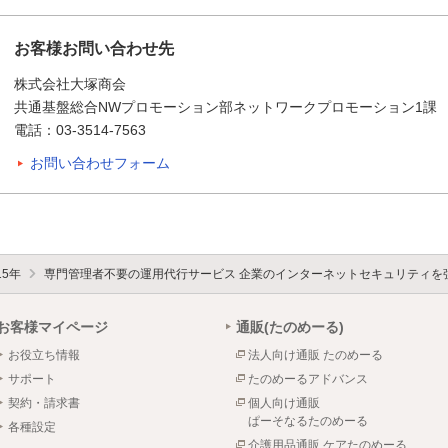
お客様お問い合わせ先
株式会社大塚商会
共通基盤総合NWプロモーション部ネットワークプロモーション1課
電話：03-3514-7563
お問い合わせフォーム
15年
専門管理者不要の運用代行サービス 企業のインターネットセキュリティを
お客様マイページ
通販(たのめーる)
お役立ち情報
法人向け通販 たのめーる
サポート
たのめーるアドバンス
契約・請求書
個人向け通販
ぱーそなるたのめーる
各種設定
介護用品通販 ケアたのめーる