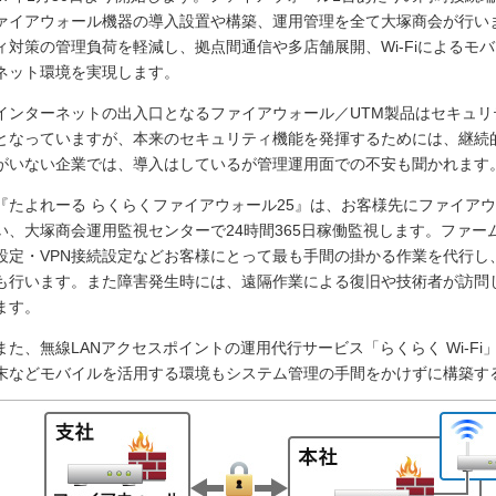
ァイアウォール機器の導入設置や構築、運用管理を全て大塚商会が行い
ィ対策の管理負荷を軽減し、拠点間通信や多店舗展開、Wi-Fiによるモ
ネット環境を実現します。
インターネットの出入口となるファイアウォール／UTM製品はセキュ
となっていますが、本来のセキュリティ機能を発揮するためには、継続
がいない企業では、導入はしているが管理運用面での不安も聞かれます
『たよれーる らくらくファイアウォール25』は、お客様先にファイア
い、大塚商会運用監視センターで24時間365日稼働監視します。ファ
設定・VPN接続設定などお客様にとって最も手間の掛かる作業を代行し
も行います。また障害発生時には、遠隔作業による復旧や技術者が訪問
ます。
また、無線LANアクセスポイントの運用代行サービス「らくらく Wi-F
末などモバイルを活用する環境もシステム管理の手間をかけずに構築す