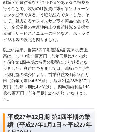
削減・節電対策など付加価値のある複合提案を
行うことで、攻めのIT投資に繋がるソリューシ
ョンを提供できるよう取り組んできました。そ
して、魅力あるオフィスサプライ商品の品ぞろ
え、企業活動の生産性向上や負荷軽減を支援す
る保守サービスメニューの開発など、ストック
ビジネスの強化も図りました。
以上の結果、当第2四半期連結累計期間の売上
高は、3,179億33百万円（前年同期比4.4%減）
と前年第1四半期の特需の影響により減収とな
りました。利益につきましては、減収に伴う売
上総利益の減少により、営業利益231億73百万
円（前年同期比4.6%減）、経常利益236億97百
万円（前年同期比4.4%減）、四半期純利益146
億49百万円（前年同期比2.4%減）となりまし
た。
平成27年12月期 第2四半期の業
績（平成27年1月1日～平成27年