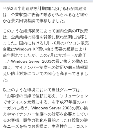
当第2四半期連結累計期間におけるわが国経済
は、企業収益に改善の動きがみられるなど緩や
かな景気回復基調で推移しました。
このような経済状況にあって国内企業のIT投資
は、企業業績の回復を背景に概ね堅調に推移し
ました。国内における1月～6月のパソコン販売
台数はWindows XP買い換え需要の反動により
前年割れでしたが、この7月にサポートが終了
したWindows Server 2003の買い換えの動きに
加え、マイナンバー制度への対応や個人情報漏
えい防止対策についての関心も高まってきまし
た。
以上のような環境において当社グループは、
「お客様の目線で信頼に応え、ソリューション
でオフィスを元気にする」を平成27年度のスロ
ーガンに掲げ、Windows Server 2003の買い換
えやマイナンバー制度への対応を必要としてい
るお客様、競争力強化を目的としたIT投資の潜
在ニーズを持つお客様に、生産性向上・コスト