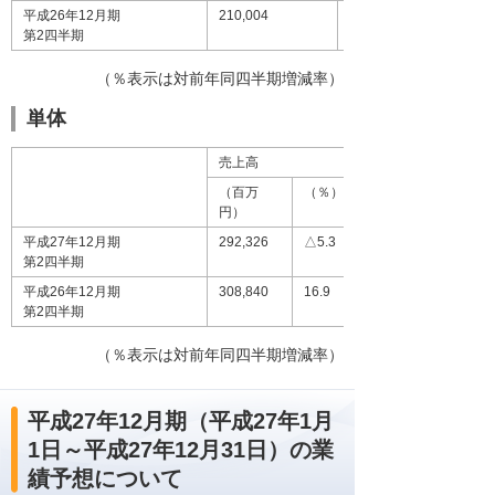
平成26年12月期
210,004
24.8
第2四半期
（％表示は対前年同四半期増減率）
単体
売上高
（百万
（％）
円）
平成27年12月期
292,326
△5.3
第2四半期
平成26年12月期
308,840
16.9
第2四半期
（％表示は対前年同四半期増減率）
平成27年12月期（平成27年1月
1日～平成27年12月31日）の業
績予想について