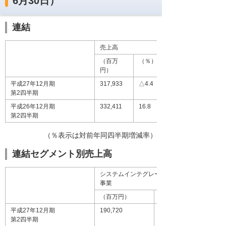
6月30日）
連結
売上高
（百万
（％）
円）
平成27年12月期
317,933
△4.4
第2四半期
平成26年12月期
332,411
16.8
第2四半期
（％表示は対前年同四半期増減率）
連結セグメント別売上高
システムインテグレーション
事業
（百万円）
（％）
平成27年12月期
190,720
△9.2
第2四半期