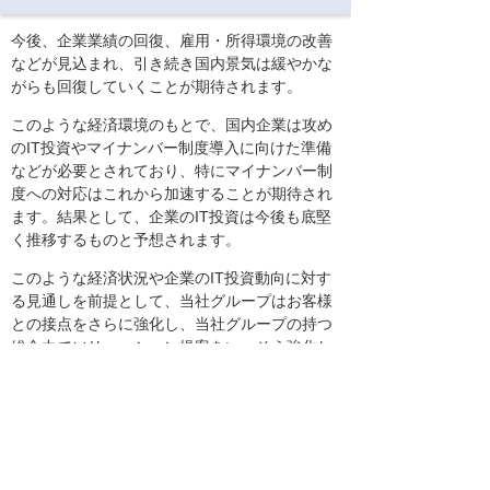
今後、企業業績の回復、雇用・所得環境の改善
などが見込まれ、引き続き国内景気は緩やかな
がらも回復していくことが期待されます。
このような経済環境のもとで、国内企業は攻め
のIT投資やマイナンバー制度導入に向けた準備
などが必要とされており、特にマイナンバー制
度への対応はこれから加速することが期待され
ます。結果として、企業のIT投資は今後も底堅
く推移するものと予想されます。
このような経済状況や企業のIT投資動向に対す
る見通しを前提として、当社グループはお客様
との接点をさらに強化し、当社グループの持つ
総合力でソリューション提案をいっそう強化し
てクロスセルを実践し、国内企業の生産性向上
や収益力向上に対するニーズへ対応していきま
す。そして魅力あるオフィスサプライ商品の品
ぞろえ、企業活動の生産性向上や負荷軽減を支
援する保守サービスメニューの開発など、スト
ックビジネスを強化し、お客様と安定的かつ長