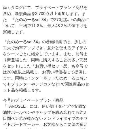
両カタログにて、プライベートブランド商品を
含め、新規商品を3,700点以上追加します。ま
た、『たのめーるvol.34』で270点以上の商品に
ついて、平均で11.2％、最大48.2％の値下げを
実施します。
『たのめーるvol.34』の巻頭特集では、少しの
工夫で効率アップでき、意外と使えるアイテム
をシーンごとに紹介しています。また、前号よ
り新登場した、同時に購入することの多い商品
をセットにした「お買い得セット品」も今号で
は200点以上掲載し、お買い得価格にて提供し
ます。同時にインターネットたのめーるにおい
てもプリンターやデジカメなどPC関連商品のセ
ット品を掲載します。
今号のプライベートブランド商品
「TANOSEE」には、使い切りタイプで安価な
油性ボールペンやキャップを締め忘れても約3
日間ペン芯が乾かないノンドライタイプのホワ
イトボードマーカー、お客様からご要望の多い