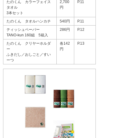
たのくん カラーフェイス
2,700
P.11
タオル
円
3本セット
たのくん タオルハンカチ
540円
P.11
ティッシュペーパー
286円
P.12
TANO-kun 160組 5箱入
たのくん クリヤーホルダ
各142
P.13
ー
円
ふきだし／おしごと／すい
ーつ