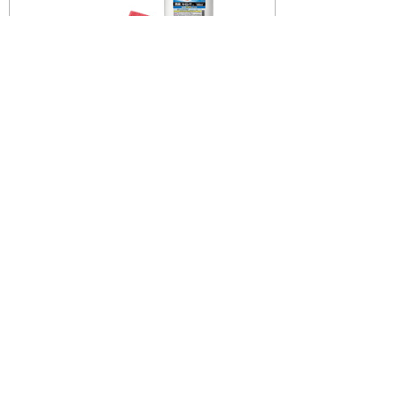
画像を拡大する
無料お試しサンプルを230点以上提
供
お買い求め前にサイズや使い心地が確認できる
と好評の「無料サンプルお試しサービス」で
は、おむつ・使い切り手袋・口腔ケア商品など
対象アイテムを230点以上用意しました。実際
の使い勝手などを事前に確認することで、より
安心してご利用いただけます。
寒い季節も快適に過ごせるアイテ
ムを紹介
寝具から小物、生活用品まで、寒い季節にピッ