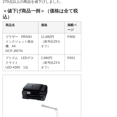
270点以上の商品を値下げしました。
＜値下げ商品一例＞（価格は全て税
込）
商品名
価格
掲載ペ
ージ
ブラザー PRIVIO
11,880円
P.906
インクジェット複合
（前号比29％
機 A4
オフ）
DCP-J957N
プリズム LEDデス
2,980円
P.651
クライト
（前号比23％
LED-4300 1台
オフ）