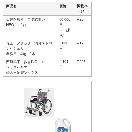
商品名
価格
掲載ペ
ージ
日進医療器 自走式車いす
60,000
P.264
NEO-1 1台
円
（非課
税）
花王 アタック 消臭ストロ
1,880
P.121
ングジェル
円
業務用 4kg 1本
西垣靴下 歩きING エコノ
1,404
P.325
レッグバリエ
円
婦人用足袋ソックス