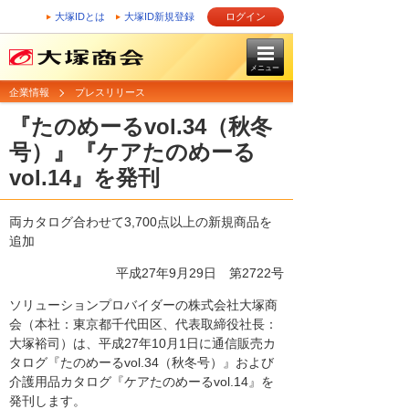
大塚IDとは
大塚ID新規登録
ログイン
メニュー
企業情報
プレスリリース
『たのめーるvol.34（秋冬
号）』『ケアたのめーる
vol.14』を発刊
両カタログ合わせて3,700点以上の新規商品を
追加
平成27年9月29日 第2722号
ソリューションプロバイダーの株式会社大塚商
会（本社：東京都千代田区、代表取締役社長：
大塚裕司）は、平成27年10月1日に通信販売カ
タログ『たのめーるvol.34（秋冬号）』および
介護用品カタログ『ケアたのめーるvol.14』を
発刊します。