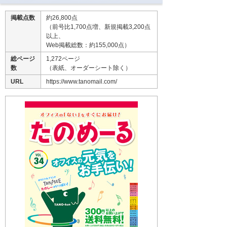
掲載点数
約26,800点
（前号比1,700点増、新規掲載3,200点
以上、
Web掲載総数：約155,000点）
総ページ
1,272ページ
数
（表紙、オーダーシート除く）
URL
https://www.tanomail.com/