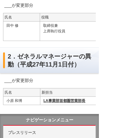
___が変更部分
氏名
役職
田中 修
取締役兼
上席執行役員
2．ゼネラルマネージャーの異
動（平成27年11月1日付）
___が変更部分
氏名
新担当
小原 和博
LA事業部首都圏営業部長
ナビゲーションメニュー
プレスリリース