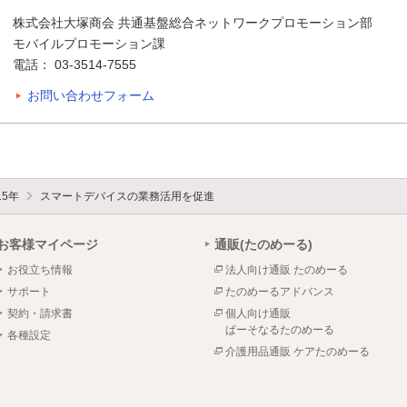
株式会社大塚商会 共通基盤総合ネットワークプロモーション部
モバイルプロモーション課
電話： 03-3514-7555
お問い合わせフォーム
15年
スマートデバイスの業務活用を促進
お客様マイページ
通販(たのめーる)
お役立ち情報
法人向け通販 たのめーる
サポート
たのめーるアドバンス
契約・請求書
個人向け通販
ぱーそなるたのめーる
各種設定
介護用品通販 ケアたのめーる