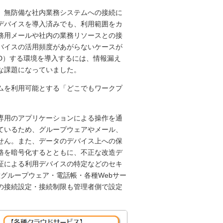
、無防備な社内業務システムへの接続に
デバイスを導入済みでも、利用範囲をカ
務用メールや社内の業務リソースとの接
バイスの活用頻度があがらないケースが
D）する環境を導入するには、情報漏え
な課題になっていました。
ムを利用可能とする「どこでもワークプ
専用のアプリケーションによる操作を通
ているため、グループウェアやメール、
せん。また、データのデバイス上への保
路を暗号化するとともに、不正な改造デ
証による利用デバイスの特定などのセキ
種グループウェア・電話帳・各種Webサー
の接続設定・接続制限も管理者側で設定