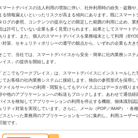
スマートデバイスの法人利用の増加に伴い、社外利用時の紛失・盗難や
よる情報漏えいといったリスクが高まる傾向にあります。既にスマート
タログの参照、コンテンツの提示などの限定した範囲の利用に止め、業
続は許可していない企業も多く見受けられます。結果としてスマートデ
あります。また、個人のスマートデバイスを業務端末として利用（BYO
い対策、セキュリティポリシーの遵守の観点から、いずれの企業も大き
そこで、当社では、スマートデバイスから安全・簡単に社内業務システ
レイス」の提供を開始します。
「どこでもワークプレイス」は、スマートデバイスにインストールした
じてお客様の社内業務システムに接続します。独自の参照形式を採用し
ファイルサーバーの利用・閲覧をしてもデバイス上にはデータが残りま
存や他のアプリケーションへの転送もブロックします。あわせて通信経
バイスを検知してアプリケーションの利用を停止する機能、個体識別認
ュリティ対策を実現しています。さらに、メール（POP／IMAP）・各
ビスといった業務用のアプリケーションを一つに集約し、利用ユーザー
可能です。