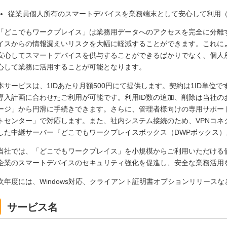
従業員個人所有のスマートデバイスを業務端末として安心して利用（
「どこでもワークプレイス」は業務用データへのアクセスを完全に分離
イスからの情報漏えいリスクを大幅に軽減することができます。これに
安心してスマートデバイスを供与することができるばかりでなく、個人
心して業務に活用することが可能となります。
本サービスは、1IDあたり月額500円にて提供します。契約は1ID単位
導入計画に合わせたご利用が可能です。利用ID数の追加、削除は当社の
ージ」から円滑に手続きできます。さらに、管理者様向けの専用サポー
トセンター」で対応します。また、社内システム接続のため、VPNコネ
した中継サーバー『どこでもワークプレイスボックス（DWPボックス
当社では、「どこでもワークプレイス」を小規模からご利用いただける
企業のスマートデバイスのセキュリティ強化を促進し、安全な業務活用
次年度には、Windows対応、クライアント証明書オプションリリース
サービス名