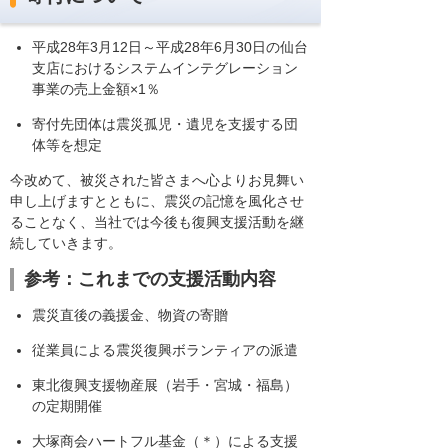
平成28年3月12日～平成28年6月30日の仙台
支店におけるシステムインテグレーション
事業の売上金額×1％
寄付先団体は震災孤児・遺児を支援する団
体等を想定
今改めて、被災された皆さまへ心よりお見舞い
申し上げますとともに、震災の記憶を風化させ
ることなく、当社では今後も復興支援活動を継
続していきます。
参考：これまでの支援活動内容
震災直後の義援金、物資の寄贈
従業員による震災復興ボランティアの派遣
東北復興支援物産展（岩手・宮城・福島）
の定期開催
大塚商会ハートフル基金（＊）による支援