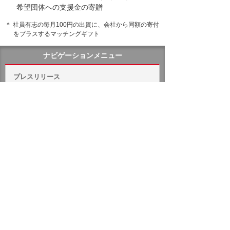
希望団体への支援金の寄贈
＊ 社員有志の毎月100円の出資に、会社から同額の寄付
をプラスするマッチングギフト
ナビゲーションメニュー
プレスリリース
2026年
2025年
バックナンバー
ホーム
企業情報
プレスリリース
2016年
東日本大震災から5年
イベント・セミナー
お問い合わせ
ニュース・お知らせ
情報セキュリティ基本方針
個人情報保護方針
ソーシャルメディア利用方針