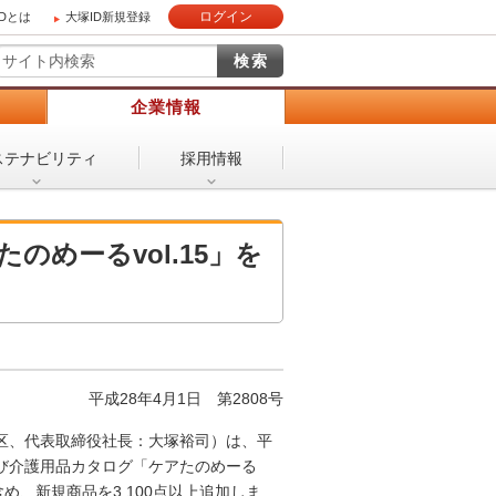
ログイン
IDとは
大塚ID新規登録
）
企業情報
ステナビリティ
採用情報
のめーるvol.15」を
平成28年4月1日 第2808号
区、代表取締役社長：大塚裕司）は、平
および介護用品カタログ「ケアたのめーる
め、新規商品を3,100点以上追加しま