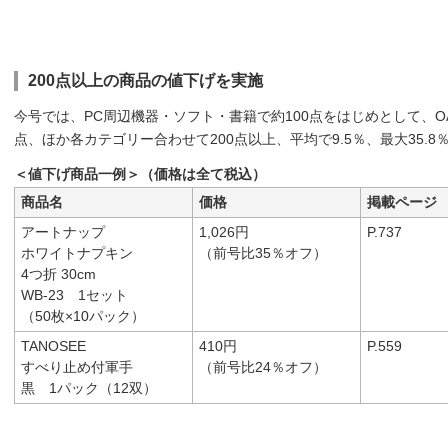
200点以上の商品の値下げを実施
今号では、PC周辺機器・ソフト・書籍で約100点をはじめとして、OA
点、ほか各カテゴリー合わせて200点以上、平均で9.5％、最大35.
＜値下げ商品一例＞（価格は全て税込）
商品名
価格
掲載ページ
アートナップ
1,026円
P.737
ホワイトナプキン
（前号比35％オフ）
4つ折 30cm
WB-23 1セット
（50枚×10パック）
TANOSEE
410円
P.559
すべり止め付軍手
（前号比24％オフ）
黒 1パック（12双）