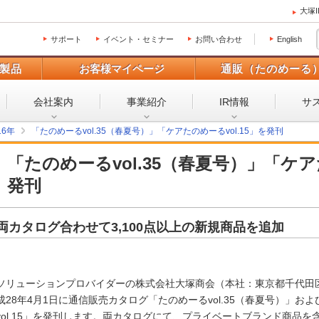
大塚
サポート
イベント・セミナー
お問い合わせ
English
製品
お客様マイページ
通販（たのめーる
会社案内
事業紹介
IR情報
サ
16年
「たのめーるvol.35（春夏号）」「ケアたのめーるvol.15」を発刊
「たのめーるvol.35（春夏号）」「ケアた
発刊
両カタログ合わせて3,100点以上の新規商品を追加
ソリューションプロバイダーの株式会社大塚商会（本社：東京都千代田
成28年4月1日に通信販売カタログ「たのめーるvol.35（春夏号）」
vol.15」を発刊します。両カタログにて、プライベートブランド商品を含