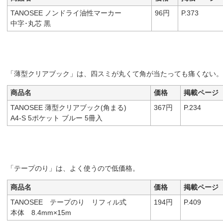
TANOSEE ノンドライ油性マーカー
96円
P.373
中字･丸芯 黒
「薄型クリアブック」は、四スミが丸くて角が当たっても痛くない。
商品名
価格
掲載ページ
TANOSEE 薄型クリアブック(角まる)
367円
P.234
A4-S 5ポケット ブルー 5冊入
「テープのり」は、よく使うので低価格。
商品名
価格
掲載ページ
TANOSEE テープのり リフィル式
194円
P.409
本体 8.4mm×15m