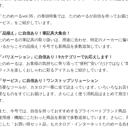
す。
「たのめーるvol.35」の巻頭特集では、たのめーるが自信を持ってお
ービス」をご紹介しています。
「品揃え」に自信あり！筆記具大集合！
たのめーるの筆記具の取り扱いは、用途に合わせ、特定のメーカーに偏
いるからこその品揃え！今号でも新商品を多数追加しています。
「バリエーション」に自信あり！9カテゴリーでお応えします！
たのめーるは、お客様の気持ちに寄り添って“便利”“安い”だけではなく
フィスを楽しくおしゃれに彩るアイテムをご紹介しています。
「サービス」に自信あり！ワンストップソリューション
必要なツールが、カタログ一冊に全て詰まっています。いろいろなお店
要なものをすぐにお届けします。さらによく使う消耗品はまとめて発注
す。
また、今号では、自信を持っておすすめするプライベートブランド商品「
使用感・機能にこだわった商品を新規で多数追加しています。さらに、
にした「お買い得セット品」もカタログ・インターネットたのめーる合わ