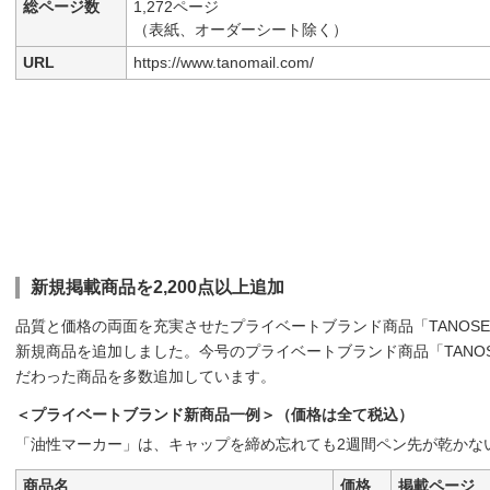
総ページ数
1,272ページ
（表紙、オーダーシート除く）
URL
https://www.tanomail.com/
新規掲載商品を2,200点以上追加
品質と価格の両面を充実させたプライベートブランド商品「TANOSEE
新規商品を追加しました。今号のプライベートブランド商品「TANO
だわった商品を多数追加しています。
＜プライベートブランド新商品一例＞（価格は全て税込）
「油性マーカー」は、キャップを締め忘れても2週間ペン先が乾かな
商品名
価格
掲載ページ