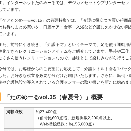
す。インターネットたのめーるでは、デジカメセットやプリンターセッ
しています。
「ケアたのめーるvol.15」の巻頭特集では、「介護に役立つお買い得
はお得なまとめ買いを、口腔ケア・食事・入浴など介護に欠かせない商
ています。
また、前号に引き続き、「介護予防」というテーマで、足を使う運動用
性化できるレクリエーションアイテムをご紹介しています。手芸や工作
たくさん使うレクリエーションなので、趣味として楽しみながら行うこ
今号では、お客様からのご要望にお応えして、介護レトルト食を1パッ
した。お好きな献立を必要な分だけお届けいたします。さらに、転倒・
院や介護施設で導入されている介護センサーの取り扱いを新たに始めま
「たのめーるvol.35（春夏号）」概要
掲載点数
約27,400点
（前号比600点増、新規掲載2,200点以上、
Web掲載総数：約155,000点）