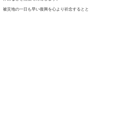
被災地の一日も早い復興を心より祈念するとと
もに、大塚商会グループとして、全力を挙げて
支援してまいります。
ナビゲーションメニュー
プレスリリース
2026年
2025年
バックナンバー
ホーム
企業情報
プレスリリース
2016年
熊本地震に対する支援について
イベント・セミナー
お問い合わせ
ニュース・お知らせ
情報セキュリティ基本方針