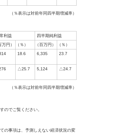
（％表示は対前年同四半期増減率）
常利益
四半期純利益
百万円）
（％）
（百万円）
（％）
814
18.6
6,335
23.7
276
△25.7
5,124
△24.7
（％表示は対前年同四半期増減率）
。
すのでご覧ください。
ての事項は、予測しえない経済状況の変