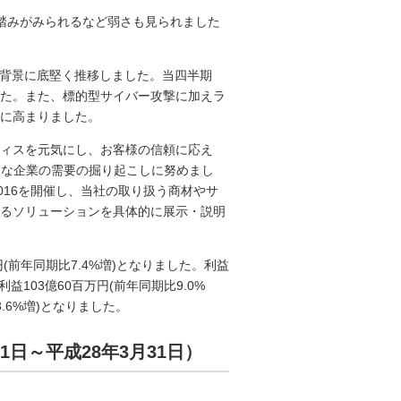
踏みがみられるなど弱さも見られました
を背景に底堅く推移しました。当四半期
た。また、標的型サイバー攻撃に加えラ
気に高まりました。
ィスを元気にし、お客様の信頼に応え
的な企業の需要の掘り起こしに努めまし
016を開催し、当社の取り扱う商材やサ
るソリューションを具体的に展示・説明
(前年同期比7.4%増)となりました。利益
益103億60百万円(前年同期比9.0%
.6%増)となりました。
1日～平成28年3月31日）