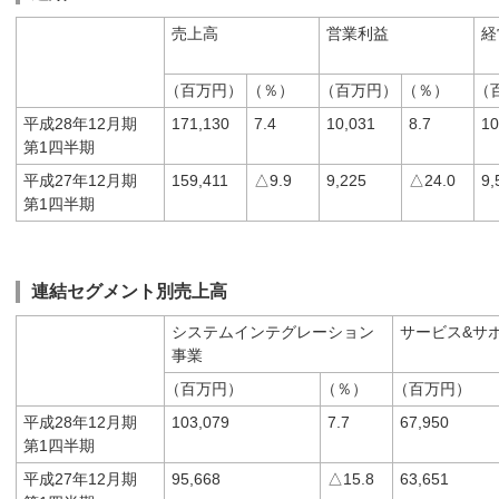
売上高
営業利益
経
（百万円）
（％）
（百万円）
（％）
（
平成28年12月期
171,130
7.4
10,031
8.7
10
第1四半期
平成27年12月期
159,411
△9.9
9,225
△24.0
9,
第1四半期
連結セグメント別売上高
システムインテグレーション
サービス&サ
事業
（百万円）
（％）
（百万円）
平成28年12月期
103,079
7.7
67,950
第1四半期
平成27年12月期
95,668
△15.8
63,651