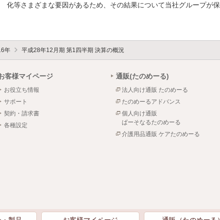
化等さまざまな要因があるため、その結果について当社グループが保
16年
平成28年12月期 第1四半期 決算の概況
お客様マイページ
通販(たのめーる)
お役立ち情報
法人向け通販 たのめーる
サポート
たのめーるアドバンス
契約・請求書
個人向け通販
ぱーそなるたのめーる
各種設定
介護用品通販 ケアたのめーる
ン・製品
お客様マイページ
通販（たのめーる