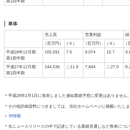
第1四半期
単体
売上高
営業利益
経
（百万円）
（％）
（百万円）
（％）
（
平成28年12月期
155,591
7.6
9,074
15.7
9,
第1四半期
平成27年12月期
144,536
△11.9
7,844
△27.0
8,
第1四半期
＊平成28年2月1日に発表しました連結業績予想に変更はありません
＊その他詳細資料につきましては、当社ホームページに掲載いたしま
IR情報
＊当ニュースリリースの中で記述している業績見通しなど将来につい