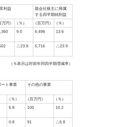
常利益
親会社株主に帰属
する四半期純利益
百万円）
（％）
（百万円）
（％）
,360
9.0
6,496
13.6
502
△23.8
5,716
△23.9
（％表示は対前年同四半期増減率）
ポート事業
その他の事業
（％）
（百万円）
（％）
6.8
100
10.2
0.8
91
△6.8