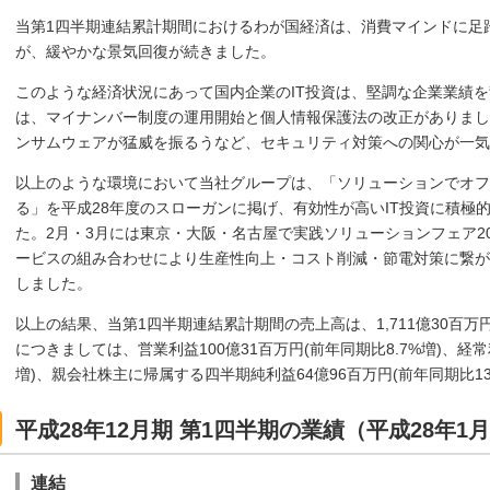
当第1四半期連結累計期間におけるわが国経済は、消費マインドに足
が、緩やかな景気回復が続きました。
このような経済状況にあって国内企業のIT投資は、堅調な企業業績
は、マイナンバー制度の運用開始と個人情報保護法の改正がありまし
ンサムウェアが猛威を振るうなど、セキュリティ対策への関心が一
以上のような環境において当社グループは、「ソリューションでオフ
る」を平成28年度のスローガンに掲げ、有効性が高いIT投資に積極
た。2月・3月には東京・大阪・名古屋で実践ソリューションフェア2
ービスの組み合わせにより生産性向上・コスト削減・節電対策に繋が
しました。
以上の結果、当第1四半期連結累計期間の売上高は、1,711億30百万円
につきましては、営業利益100億31百万円(前年同期比8.7%増)、経常利
増)、親会社株主に帰属する四半期純利益64億96百万円(前年同期比13
平成28年12月期 第1四半期の業績（平成28年1月
連結