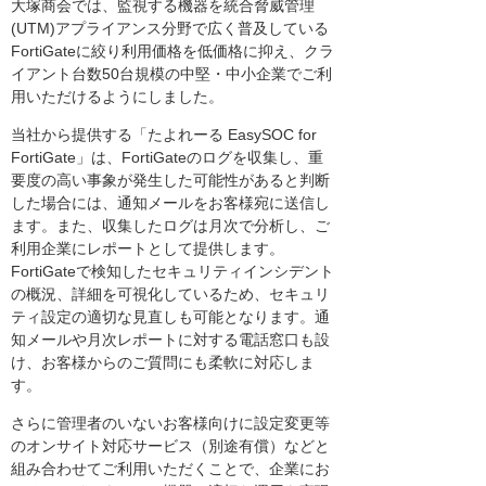
大塚商会では、監視する機器を統合脅威管理
(UTM)アプライアンス分野で広く普及している
FortiGateに絞り利用価格を低価格に抑え、クラ
イアント台数50台規模の中堅・中小企業でご利
用いただけるようにしました。
当社から提供する「たよれーる EasySOC for
FortiGate」は、FortiGateのログを収集し、重
要度の高い事象が発生した可能性があると判断
した場合には、通知メールをお客様宛に送信し
ます。また、収集したログは月次で分析し、ご
利用企業にレポートとして提供します。
FortiGateで検知したセキュリティインシデント
の概況、詳細を可視化しているため、セキュリ
ティ設定の適切な見直しも可能となります。通
知メールや月次レポートに対する電話窓口も設
け、お客様からのご質問にも柔軟に対応しま
す。
さらに管理者のいないお客様向けに設定変更等
のオンサイト対応サービス（別途有償）などと
組み合わせてご利用いただくことで、企業にお