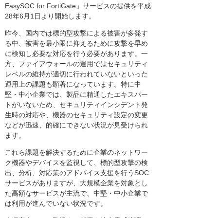
EasySOC for FortiGate」サービスの提供を平成
28年6月1日より開始します。
昨今、国内では標的型攻撃による被害が多発す
る中、被害を最小限に抑えるために攻撃を早め
に検知し必要な対応を行う必要があります。一
方、ファイアウォールの運用ではセキュリティ
レベルの維持が適切に行われていないといった
運用上の課題も顕著になっています。特に中
堅・中小企業では、製品に精通したエキスパー
トがいないため、セキュリティインシデント発
生時の対応や、機器のセキュリティ設定の変更
などが迅速、的確にできない状況が見受けられ
ます。
これら課題を解決するために企業のネットワー
ク機器やデバイスを監視して、標的型攻撃の検
出、分析、対応策のアドバイス支援を行うSOC
サービスがありますが、大規模企業を対象とし
た高額なサービスが主流で、中堅・中小企業で
は利用が進んでいない状況です。