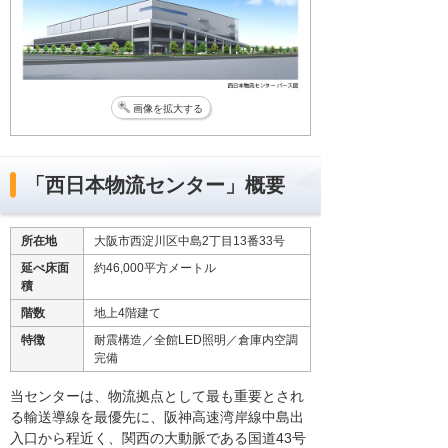
画像を拡大する
「西日本物流センター」概要
所在地
大阪市西淀川区中島2丁目13番33号
延べ床面
約46,000平方メートル
積
階数
地上4階建て
特徴
耐震構造／全館LED照明／倉庫内空調
完備
当センターは、物流拠点として最も重要とされ
る輸送導線を最優先に、阪神高速湾岸線中島出
入口から程近く、関西の大動脈である国道43号