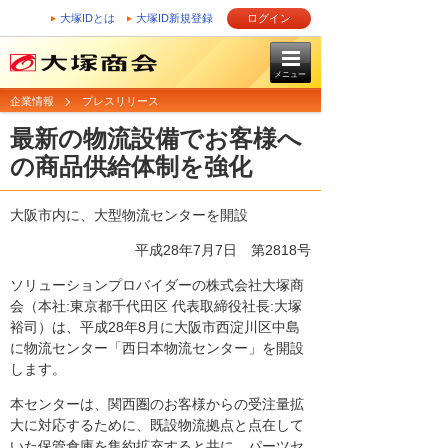
大塚IDとは
大塚ID新規登録
ログイン
メニュー
企業情報
プレスリリース
最新の物流設備でお客様へ
の商品供給体制を強化
大阪市内に、大型物流センターを開設
平成28年7月7日 第2818号
ソリューションプロバイダーの株式会社大塚商
会（本社:東京都千代田区 代表取締役社長:大塚
裕司）は、平成28年8月に大阪市西淀川区中島
に物流センター「西日本物流センター」を開設
します。
本センターは、関西圏のお客様からの受注量拡
大に対応するために、既設物流拠点と点在して
いた保管倉庫を集約拡充すると共に、パーツセ