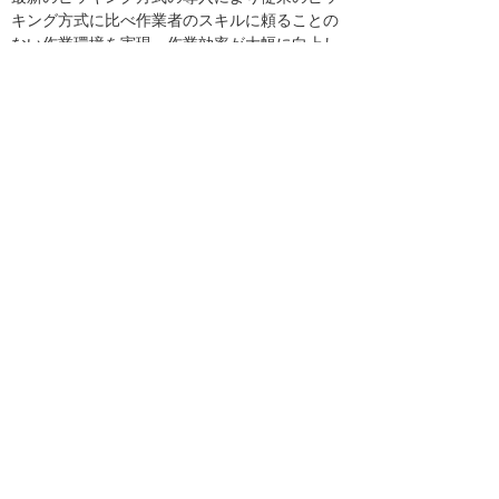
キング方式に比べ作業者のスキルに頼ることの
ない作業環境を実現、作業効率が大幅に向上し
ました。
画像を拡大する
ナビゲーションメニュー
プレスリリース
2026年
2025年