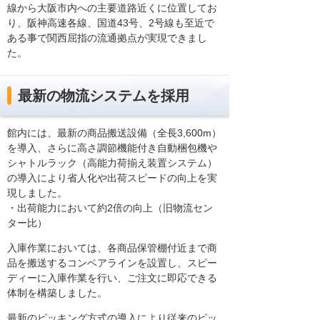
線から大阪市内への主要道路近くに位置してお
り、阪神高速各線、国道43号、2号線も至近で
ある事で関西屈指の流通拠点が実現できまし
た。
最新の物流システムを採用
館内には、最新の商品搬送設備（全長3,600m）
を導入、さらに高さ調節機能付き自動梱包機や
シャトルラック（高能力荷揃え装置システム）
の導入により省人化や出荷スピードの向上を実
現しました。
・出荷能力において約2倍の向上（旧物流セン
ター比）
入庫作業においては、各商品保管棚付近まで商
品を搬送するコンベアラインを設置し、スピー
ディーに入庫作業を行い、ご注文に即応できる
体制を構築しました。
最新のピッキング方式の導入により従来のピッ