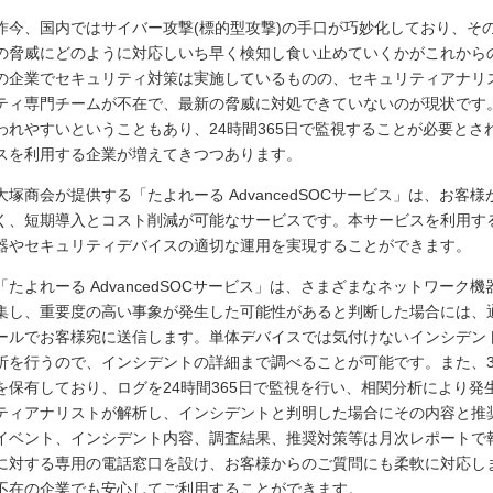
昨今、国内ではサイバー攻撃(標的型攻撃)の手口が巧妙化しており、そ
の脅威にどのように対応しいち早く検知し食い止めていくかがこれから
の企業でセキュリティ対策は実施しているものの、セキュリティアナリ
ティ専門チームが不在で、最新の脅威に対処できていないのが現状です
われやすいということもあり、24時間365日で監視することが必要とさ
スを利用する企業が増えてきつつあります。
大塚商会が提供する「たよれーる AdvancedSOCサービス」は、お客
く、短期導入とコスト削減が可能なサービスです。本サービスを利用す
器やセキュリティデバイスの適切な運用を実現することができます。
「たよれーる AdvancedSOCサービス」は、さまざまなネットワー
集し、重要度の高い事象が発生した可能性があると判断した場合には、
ールでお客様宛に送信します。単体デバイスでは気付けないインシデン
析を行うので、インシデントの詳細まで調べることが可能です。また、3
を保有しており、ログを24時間365日で監視を行い、相関分析により
ティアナリストが解析し、インシデントと判明した場合にその内容と推
イベント、インシデント内容、調査結果、推奨対策等は月次レポートで
に対する専用の電話窓口を設け、お客様からのご質問にも柔軟に対応し
不在の企業でも安心してご利用することができます。