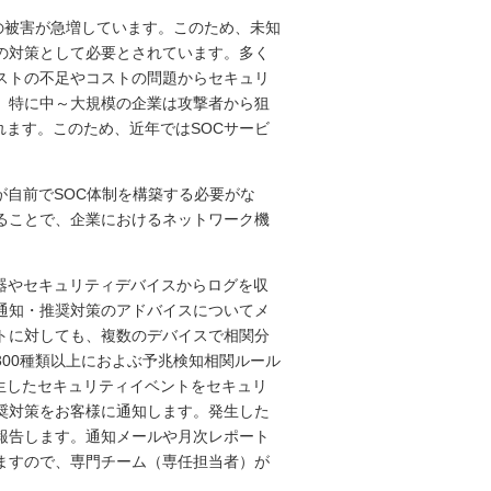
の被害が急増しています。このため、未知
の対策として必要とされています。多く
ストの不足やコストの問題からセキュリ
。特に中～大規模の企業は攻撃者から狙
れます。このため、近年ではSOCサービ
様が自前でSOC体制を構築する必要がな
ることで、企業におけるネットワーク機
ク機器やセキュリティデバイスからログを収
通知・推奨対策のアドバイスについてメ
トに対しても、複数のデバイスで相関分
00種類以上におよぶ予兆検知相関ルール
発生したセキュリティイベントをセキュリ
奨対策をお客様に通知します。発生した
報告します。通知メールや月次レポート
ますので、専門チーム（専任担当者）が