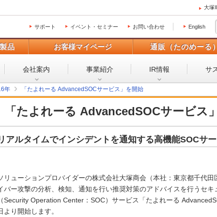
大塚
サポート
イベント・セミナー
お問い合わせ
English
製品
お客様マイページ
通販（たのめーる
会社案内
事業紹介
IR情報
サ
16年
「たよれーる AdvancedSOCサービス」を開始
「たよれーる AdvancedSOCサービス
リアルタイムでインシデントを通知する高機能SOCサ
ソリューションプロバイダーの株式会社大塚商会（本社：東京都千代田
イバー攻撃の分析、検知、通知を行い推奨対策のアドバイスを行うセキ
（Security Operation Center：SOC）サービス「たよれーる Adva
日より開始します。