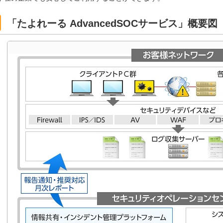
「たよれーる AdvancedSOCサービス」概要図