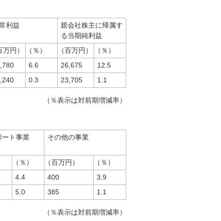
常利益
親会社株主に帰属す
る当期純利益
百万円）
（％）
（百万円）
（％）
,780
6.6
26,675
12.5
,240
0.3
23,705
1.1
（％表示は対前期増減率）
ポート事業
その他の事業
（％）
（百万円）
（％）
4.4
400
3.9
5.0
385
1.1
（％表示は対前期増減率）