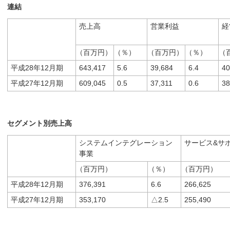
連結
売上高
営業利益
経
（百万円）
（％）
（百万円）
（％）
（
平成28年12月期
643,417
5.6
39,684
6.4
40
平成27年12月期
609,045
0.5
37,311
0.6
38
セグメント別売上高
システムインテグレーション
サービス&サ
事業
（百万円）
（％）
（百万円）
平成28年12月期
376,391
6.6
266,625
平成27年12月期
353,170
△2.5
255,490