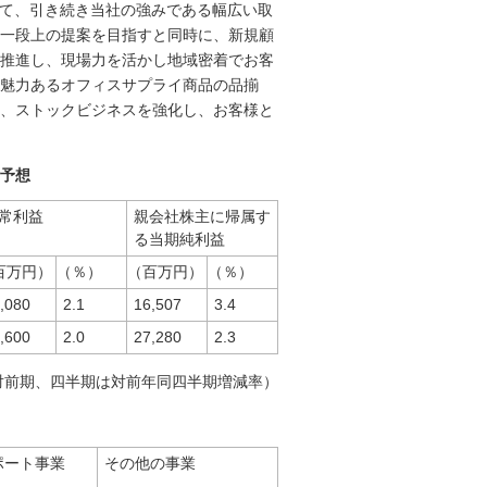
して、引き続き当社の強みである幅広い取
一段上の提案を目指すと同時に、新規顧
推進し、現場力を活かし地域密着でお客
魅力あるオフィスサプライ商品の品揃
、ストックビジネスを強化し、お客様と
績予想
常利益
親会社株主に帰属す
る当期純利益
百万円）
（％）
（百万円）
（％）
,080
2.1
16,507
3.4
,600
2.0
27,280
2.3
対前期、四半期は対前年同四半期増減率）
ポート事業
その他の事業