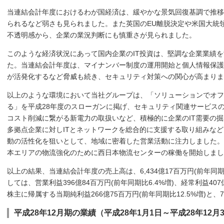
当連結会計年度におけるわが国経済は、緩やかな景気回復基調で推移
られるなど弱さも見られました。また英国のEU離脱決定や米国大統
不透明感から、企業の業況判断にも慎重さが見られました。
このような経済状況にあって国内企業のIT投資は、堅調な企業業績
た。当連結会計年度は、マイナンバー制度の運用開始と個人情報保護
が活発化するなど脅威も続き、セキュリティ対策への関心が高まりま
以上のような環境において当社グループは、「ソリューションでオフ
る」を平成28年度のスローガンに掲げ、セキュリティ関連サービス
コスト削減に繋がる新電力の取扱いなど、積極的に企業のIT需要の
多拠点企業に対しITとネットワークを総合的に支援する取り組みな
動の活性化を狙いとして、地域に密着した営業活動に注力しました。
本エリアの物流強化のために西日本物流センターの稼働を開始しまし
以上の結果、当連結会計年度の売上高は、6,434億17百万円(前年同期
しては、営業利益396億84百万円(前年同期比6.4%増)、経常利益407
株主に帰属する当期純利益266億75百万円(前年同期比12.5%増)と
平成28年12月期の業績（平成28年1月1日～平成28年12月