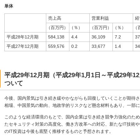
単体
売上高
営業利益
経
（百万円）
（％）
（百万円）
（％）
（
平成28年12月期
584,138
4.4
36,109
7.2
37
平成27年12月期
559,576
0.2
33,677
1.4
34
平成29年12月期（平成29年1月1日～平成29年
ついて
今後、国内景気は引き続き緩やかながらも回復していくことが期待さ
相場、中国景気の動向、地政学的リスクなど懸念材料もあり、一部に
このような経済環境のもとで、国内企業は引き続き競争力強化のため
たセキュリティ対策の高度化、働き方改革への対応、新たなIT技術や
のIT投資は今後も底堅く推移するものと予想されます。