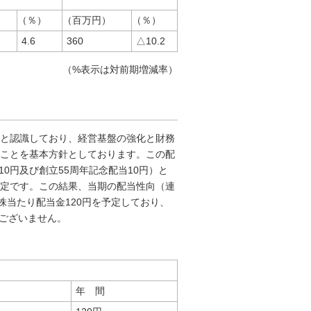
（％）
（百万円）
（％）
4.6
360
△10.2
（%表示は対前期増減率）
と認識しており、経営基盤の強化と財務
ことを基本方針としております。この配
0円及び創立55周年記念配当10円）と
定です。この結果、当期の配当性向（連
1株当たり配当金120円を予定しており、
はございません。
年 間