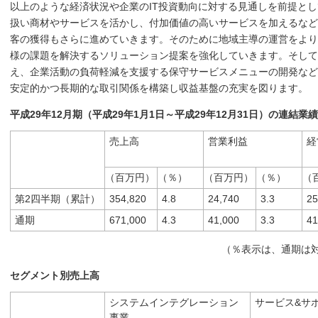
以上のような経済状況や企業のIT投資動向に対する見通しを前提と
扱い商材やサービスを活かし、付加価値の高いサービスを加えるなど
客の獲得もさらに進めていきます。そのために地域主導の運営をより
様の課題を解決するソリューション提案を強化していきます。そして
え、企業活動の負荷軽減を支援する保守サービスメニューの開発など
安定的かつ長期的な取引関係を構築し収益基盤の充実を図ります。
平成29年12月期（平成29年1月1日～平成29年12月31日）の連結業
売上高
営業利益
経
（百万円）
（％）
（百万円）
（％）
（
第2四半期（累計）
354,820
4.8
24,740
3.3
25
通期
671,000
4.3
41,000
3.3
41
（％表示は、通期は
セグメント別売上高
システムインテグレーション
サービス&サ
事業