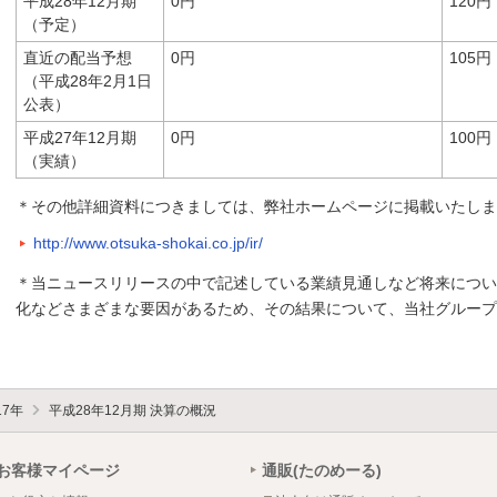
平成28年12月期
0円
120円
（予定）
直近の配当予想
0円
105円
（平成28年2月1日
公表）
平成27年12月期
0円
100円
（実績）
＊その他詳細資料につきましては、弊社ホームページに掲載いたしま
http://www.otsuka-shokai.co.jp/ir/
＊当ニュースリリースの中で記述している業績見通しなど将来につい
化などさまざまな要因があるため、その結果について、当社グループ
17年
平成28年12月期 決算の概況
お客様マイページ
通販(たのめーる)