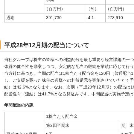
（百万円）
（％）
（百万円）
通期
391,730
4.1
278,910
平成28年12月期の配当について
当社グループは株主の皆様への利益配分を最も重要な経営課題の一つ
体質の健全性を勘案しつつ、安定的な配当の継続を業績に応じて行う
当方針に基づき、当期の配当は1株当たり配当金を120円（普通配当11
し、ご支援を賜った株主の皆様への利益還元を実施させていただく予
結）は42.6%となります。なお、次期（平成29年12月期）の配当は
配当性向（連結）は41.7%となる見込みです。中間配当の実施予定
年間配当の内訳
1株当たり配当金
第2四半期末
期 末