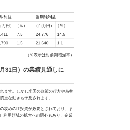
常利益
当期純利益
百万円）
（％）
（百万円）
（％）
,411
7.5
24,776
14.5
,790
1.5
21,640
1.1
（％表示は対前期増減率）
12月31日）の業績見通しに
れます。しかし米国の政策の行方や為替
慎重な動きも予想されます。
の攻めのIT投資が必要とされており、ま
IT利用領域の拡大への関心もあり、企業