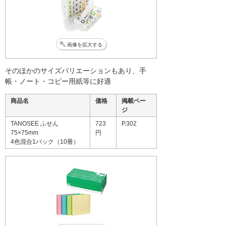
画像を拡大する
そのほかのサイズバリエーションもあり、手
帳・ノート・コピー用紙等に好適
商品名
価格
掲載ペー
ジ
TANOSEE ふせん
723
P.302
75×75mm
円
4色混合1パック（10冊）