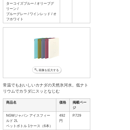
ターコイズブルー / オリーブグ
リーン /
ブルーグレー / ワインレッド / オ
フホワイト
画像を拡大する
常温でもおいしいカナダの天然氷河水。低ナト
リウムでカラダにスッとなじむ
商品名
価格
掲載ペー
ジ
NGWジャパン アイスフィー
492
P.729
ルド 2L
円
ペットボトル 1ケース（6本）