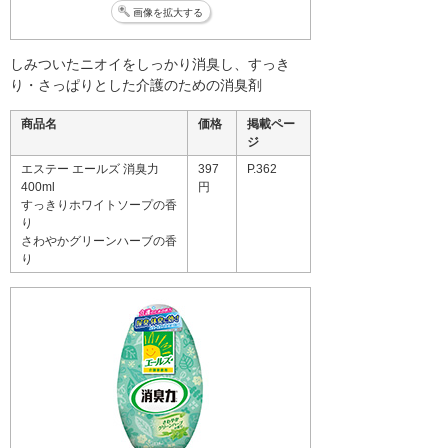
画像を拡大する
しみついたニオイをしっかり消臭し、すっき
り・さっぱりとした介護のための消臭剤
商品名
価格
掲載ペー
ジ
エステー エールズ 消臭力
397
P.362
400ml
円
すっきりホワイトソープの香
り
さわやかグリーンハーブの香
り