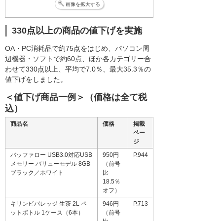
画像を拡大する
330点以上の商品の値下げを実施
OA・PC消耗品で約75点をはじめ、パソコン周
辺機器・ソフトで約60点、ほか各カテゴリー合
わせて330点以上、平均で7.0％、最大35.3％の
値下げをしました。
＜値下げ商品一例＞（価格は全て税
込）
商品名
価格
掲載
ペー
ジ
バッファロー USB3.0対応USB
950円
P.944
メモリー バリューモデル 8GB
（前号
ブラック／ホワイト
比
18.5％
オフ）
キリンビバレッジ 生茶 2L ペ
946円
P.713
ットボトル 1ケース（6本）
（前号