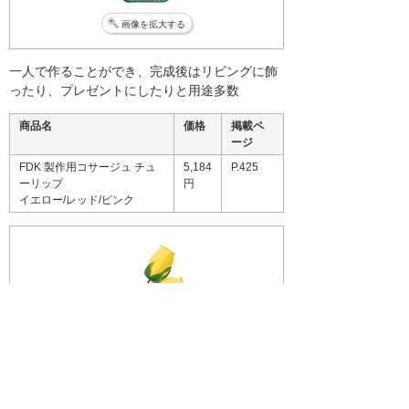
画像を拡大する
一人で作ることができ、完成後はリビングに飾
ったり、プレゼントにしたりと用途多数
商品名
価格
掲載ペ
ージ
FDK 製作用コサージュ チュ
5,184
P.425
ーリップ
円
イエロー/レッド/ピンク
画像を拡大する
巻頭特集（1）：おすすめぬりえ＆