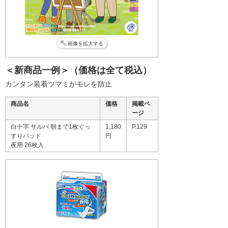
画像を拡大する
＜新商品一例＞（価格は全て税込）
カンタン装着ツマミがモレを防止
商品名
価格
掲載ペ
ージ
白十字 サルバ 朝まで1枚ぐっ
1,180
P.129
すりパッド
円
夜用 26枚入