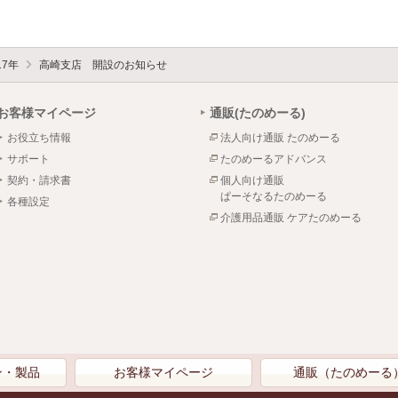
17年
高崎支店 開設のお知らせ
お客様マイページ
通販(たのめーる)
お役立ち情報
法人向け通販 たのめーる
サポート
たのめーるアドバンス
契約・請求書
個人向け通販
ぱーそなるたのめーる
各種設定
介護用品通販 ケアたのめーる
ン・製品
お客様マイページ
通販（たのめーる