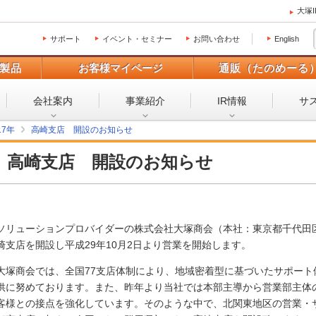
大塚
サポート
イベント・セミナー
お問い合わせ
English
製品
お客様マイページ
通販（たのめーる
会社案内
事業紹介
IR情報
サ
17年
高崎支店 開設のお知らせ
高崎支店 開設のお知らせ
ソリューションプロバイダーの株式会社大塚商会（本社：東京都千代田
崎支店を開設し平成29年10月2日より営業を開始します。
大塚商会では、全国77支店体制により、地域密着型に基づいたサポー
供に努めております。また、昨年より当社では本部主導から営業部主体
客様との接点を強化しています。そのような中で、北関東地区の営業・