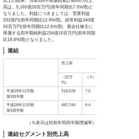
以上の結果、当第3四半期連結累計期間の売上
高は、5,165億28百万円(前年同期比7.0%増)と
なりました。利益につきましては、営業利益
332億円(前年同期比12.9%増)、経常利益340億
55百万円(前年同期比12.6%増)、親会社株主に
帰属する四半期純利益234億10百万円(前年同期
比18.8%増)となりました。
連結
売上高
（百万
（％）
円）
平成29年12月期
516,528
7.0
第3四半期
平成28年12月期
482,744
6.4
第3四半期
（％表示は対前年同四半期増減率）
連結セグメント別売上高