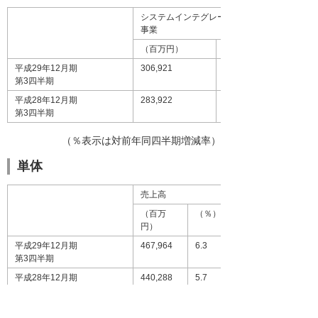
システムインテグレーション
事業
（百万円）
（％）
平成29年12月期
306,921
8.1
第3四半期
平成28年12月期
283,922
7.5
第3四半期
（％表示は対前年同四半期増減率）
単体
売上高
（百万
（％）
円）
平成29年12月期
467,964
6.3
第3四半期
平成28年12月期
440,288
5.7
第3四半期