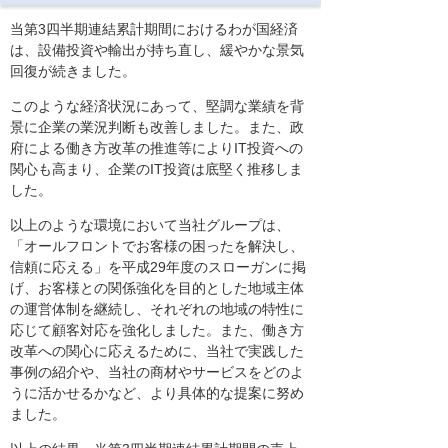
当第3四半期連結累計期間におけるわが国経済
は、設備投資や輸出が持ち直し、緩やかな景気
回復が続きました。
このような経済状況にあって、堅調な業績を背
景に企業の業況判断も改善しました。また、政
府による働き方改革の推進等によりIT投資への
関心も高まり、企業のIT投資は底堅く推移しま
した。
以上のような環境において当社グループは、
「オールフロントでお客様の困ったを解決し、
信頼に応える」を平成29年度のスローガンに掲
げ、お客様との関係強化を目的とした地域主体
の運営体制を継続し、それぞれの地域の特性に
応じて顧客対応を強化しました。また、働き方
改革への関心に応えるために、当社で実践した
事例の紹介や、当社の商材やサービスをどのよ
うに活かせるかなど、より具体的な提案に努め
ました。