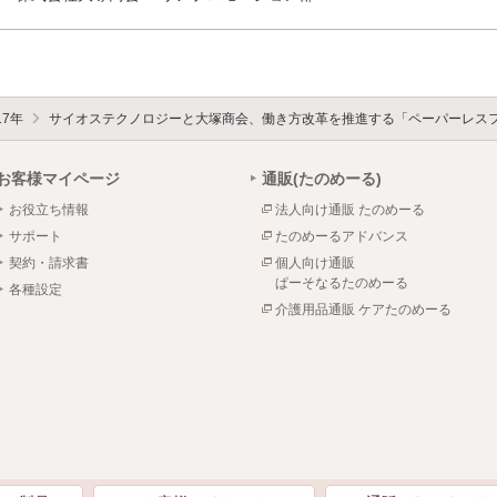
17年
サイオステクノロジーと大塚商会、働き方改革を推進する「ペーパーレス
お客様マイページ
通販(たのめーる)
お役立ち情報
法人向け通販 たのめーる
サポート
たのめーるアドバンス
契約・請求書
個人向け通販
ぱーそなるたのめーる
各種設定
介護用品通販 ケアたのめーる