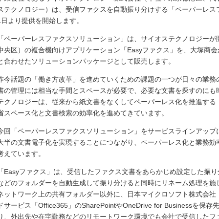
ステクノロジー）は、受信ファクスを自動振り分けする「ペーパーレスファ
1日より提供を開始します。
「ペーパーレスファクスソリューション」は、サイオステクノロジーが
中央区）の複合機向けアプリケーション「Easyファクス」を、大塚商
と合わせたソリューションパッケージとして販売します。
昨今話題の「働き方改革」を進めていくための課題の一つが日々の業務
書の管理には相当な手間とスペースが必要で、必要な文書を探すのにも
テクノロジーは、従来から紙文書をなくしてペーパーレス化を推進する
省スペース化と文書検索の効率化を進めてきています。
今回「ペーパーレスファクスソリューション」をサービスラインアップ
大半の文書電子化を実現することにつながり、ペーパーレス化と業務効
考えています。
「Easyファクス」は、受信したファクス文書をあらかじめ設定した振
などのフォルダーを自動生成して振り分けると同時にリネーム処理を施
ネットワーク上の共有フォルダー以外に、日本マイクロソフト株式会社
ドサービス「Office365」のSharePointやOneDrive for Busi
り、外出先や在宅勤務などのリモートワーク環境でも会社で受信したフ