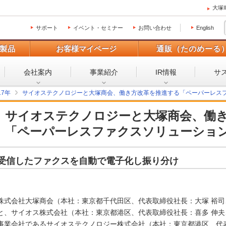
大塚
サポート
イベント・セミナー
お問い合わせ
English
製品
お客様マイページ
通販（たのめーる
会社案内
事業紹介
IR情報
サ
17年
サイオステクノロジーと大塚商会、働き方改革を推進する「ペーパーレス
サイオステクノロジーと大塚商会、働
「ペーパーレスファクスソリューショ
受信したファクスを自動で電子化し振り分け
株式会社大塚商会（本社：東京都千代田区、代表取締役社長：大塚 裕司、
と、サイオス株式会社（本社：東京都港区、代表取締役社長：喜多 伸夫
事業会社であるサイオステクノロジー株式会社（本社：東京都港区、代