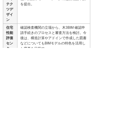
テク
を提出。
ツデ
ザイ
ン
住宅
確認検査機関の立場から、木3BIM 確認申
性能
請手続きのプロセスと審査方法を検討。今
評価
後は、構造計算やアドインで作成した図書
セン
などについてもBIMモデルの特色を活用し
ター
た審査を目指す。
大塚
フリーダムアーキテクツデザイン、住宅性
商会
能評価センター両社の要望を元に、Revit
の BIM 確認申請テンプレートを作成。
オー
BIM ソフトウェア提供者の立場から、BIM
トデ
確認申請手続きのプロセスをソフトウェア
スク
上で効率的に行うための技術提供
トラ
構造設計事務所としてフリーダムアーキテ
ンス
クツデザインが設計したRevitモデルを受
コス
け取り、構造計算書作成とRevit構造モデ
モス
ルを製作（構造部分の建築確認申請を担
当）。