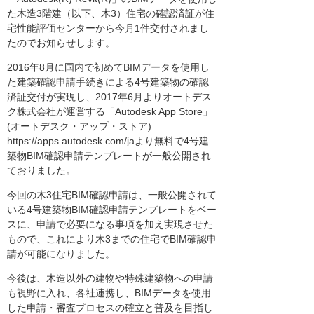
た木造3階建（以下、木3）住宅の確認済証が住
宅性能評価センターから今月1件交付されまし
たのでお知らせします。
2016年8月に国内で初めてBIMデータを使用し
た建築確認申請手続きによる4号建築物の確認
済証交付が実現し、2017年6月よりオートデス
ク株式会社が運営する「Autodesk App Store」
(オートデスク・アップ・ストア)
https://apps.autodesk.com/jaより無料で4号建
築物BIM確認申請テンプレートが一般公開され
ておりました。
今回の木3住宅BIM確認申請は、一般公開されて
いる4号建築物BIM確認申請テンプレートをベー
スに、申請で必要になる事項を加え実現させた
もので、これにより木3までの住宅でBIM確認申
請が可能になりました。
今後は、木造以外の建物や特殊建築物への申請
も視野に入れ、各社連携し、BIMデータを使用
した申請・審査プロセスの確立と普及を目指し