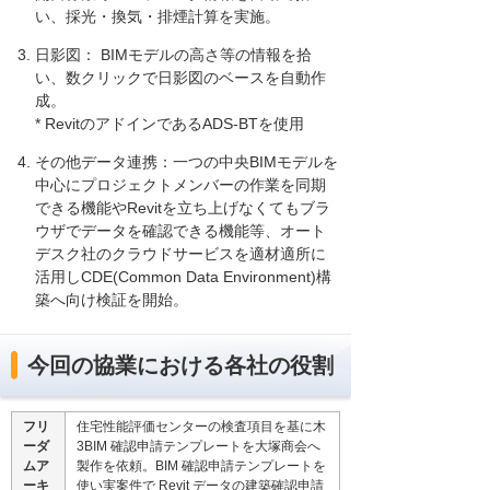
い、採光・換気・排煙計算を実施。
日影図： BIMモデルの高さ等の情報を拾
い、数クリックで日影図のベースを自動作
成。
* RevitのアドインであるADS-BTを使用
その他データ連携：一つの中央BIMモデルを
中心にプロジェクトメンバーの作業を同期
できる機能やRevitを立ち上げなくてもブラ
ウザでデータを確認できる機能等、オート
デスク社のクラウドサービスを適材適所に
活用しCDE(Common Data Environment)構
築へ向け検証を開始。
今回の協業における各社の役割
フリ
住宅性能評価センターの検査項目を基に木
ーダ
3BIM 確認申請テンプレートを大塚商会へ
ムア
製作を依頼。BIM 確認申請テンプレートを
ーキ
使い実案件で Revit データの建築確認申請