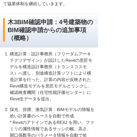
て協業体制を継続していきます。
木3BIM確認申請：4号建築物の
BIM確認申請からの追加事項
（概略）
構造計算：設計事務所（フリーダムアーキ
テクツデザイン）が設計したRevitの意匠モ
デルを構造設計事務所（トランスコスモ
ス）へ渡し、別途構造計算ソフトにより構
造計算を行った。計算の内容が反映された
Revit構造モデルを意匠モデルとリンクし、
確認検査機関（住宅性能評価センター）に
Revit生データを提出。
採光、排煙、換気計算：BIMモデルの情報を
拾い計算書のベースを自動で作成
* RevitのアドインであるREXJ を用い、ファ
ミリの属性情報であるサッシの幅、高さ、
開口係数等のパラメータ情報を自動で拾