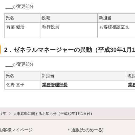
___が変更部分
氏名
役職
新担当
斉藤 健治
執行役員
お客様相談室長
2．ゼネラルマネージャーの異動（平成30年1月
___が変更部分
氏名
新担当
現
佐野 直子
業務管理部長
業
17年
人事異動に関するお知らせ（平成30年1月1日付）
お客様マイページ
通販(たのめーる)