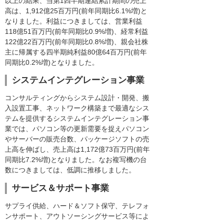
以上の結果、当第1四半期連結累計期間の売上
高は、1,912億25百万円(前年同期比6.1%増)と
なりました。利益につきましては、営業利益
118億51百万円(前年同期比0.9%増)、経常利益
122億22百万円(前年同期比0.8%増)、親会社株
主に帰属する四半期純利益80億64百万円(前年
同期比0.2%増)となりました。
システムインテグレーション事業
コンサルティングからシステム設計・開発、搬
入設置工事、ネットワーク構築まで最適なシス
テムを提供するシステムインテグレーション事
業では、パソコン等の更新需要を捉えパソコン
やサーバーの販売台数、パッケージソフトの売
上高を伸ばし、売上高は1,172億73百万円(前年
同期比7.2%増)となりました。なお複写機の台
数につきましては、低調に推移しました。
サービス＆サポート事業
サプライ供給、ハード＆ソフト保守、テレフォ
ンサポート、アウトソーシングサービス等によ