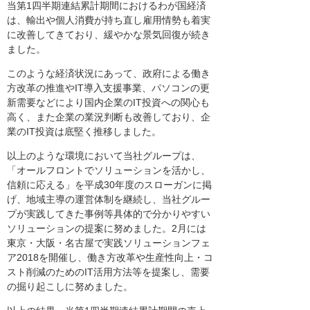
当第1四半期連結累計期間におけるわが国経済
は、輸出や個人消費が持ち直し雇用情勢も着実
に改善してきており、緩やかな景気回復が続き
ました。
このような経済状況にあって、政府による働き
方改革の推進やIT導入支援事業、パソコンの更
新需要などにより国内企業のIT投資への関心も
高く、また企業の業況判断も改善しており、企
業のIT投資は底堅く推移しました。
以上のような環境において当社グループは、
「オールフロントでソリューションを活かし、
信頼に応える」を平成30年度のスローガンに掲
げ、地域主導の運営体制を継続し、当社グルー
プが実践してきた事例等具体的で分かりやすい
ソリューションの提案に努めました。2月には
東京・大阪・名古屋で実践ソリューションフェ
ア2018を開催し、働き方改革や生産性向上・コ
スト削減のためのIT活用方法等を提案し、需要
の掘り起こしに努めました。