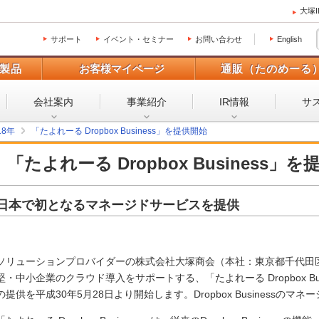
大塚
サポート
イベント・セミナー
お問い合わせ
English
製品
お客様マイページ
通販（たのめーる
会社案内
事業紹介
IR情報
サ
18年
「たよれーる Dropbox Business」を提供開始
「たよれーる Dropbox Business」
日本で初となるマネージドサービスを提供
ソリューションプロバイダーの株式会社大塚商会（本社：東京都千代田
堅・中小企業のクラウド導入をサポートする、「たよれーる Dropbox Bus
の提供を平成30年5月28日より開始します。Dropbox Business