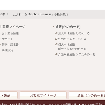
18年
「たよれーる Dropbox Business」を提供開始
お客様マイページ
通販(たのめーる)
お役立ち情報
法人向け通販 たのめーる
サポート
たのめーるアドバンス
契約・請求書
個人向け通販
ぱーそなるたのめーる
各種設定
介護用品通販 ケアたのめーる
ン・製品
お客様マイページ
通販（たのめーる
本方針
個人情報保護方針
ソーシャルメディア利用方針
サイトの利用条件