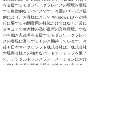
を支援するモダンワークプレイスの環境を実現
する象徴的なデバイスです。今回のサービス提
供により、お客様にとって Windows 10 への移
行に要する初期費用の軽減だけではなく、常に
セキュアで生産性の高い最新の業務環境、すな
わち働き方改革を支援するモダンワークプレイ
スの実現に寄与するものと期待しています。今
後も日本マイクロソフト株式会社は、株式会社
大塚商会様との強力なパートナーシップを通じ
て、デジタルトランスフォーメーションにおけ
る働き方改革の推進支援を加速させて参りま
す。
日本マイクロソフト株式会社
業務執行役員 パートナー事業本部 Surfaceビジ
ネス本部 本部長
滝本 啓介
ご紹介のソリューション・製品
へのリンク