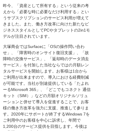
昨今、「資産として所有する」という従来の考
えから「必要な時に必要なだけ利用する」とい
うサブスクリプションのサービス利用が増えて
きました。また、働き方改革に向けた新たなビ
ジネススタイルとしてPCやタブレットの2in1モ
デルが注目されています。
大塚商会ではSurfaceに「OSの操作問い合わ
せ」、「障害時のオンサイト復旧支援」、「故
障時の交換サービス」、「返却時のデータ消去
サービス」を付加した当社ならではの月額レン
タルサービスを開始します。お客様は1台から
ご利用が出来ますので、導入における経費削減
が可能です。当社が別途提供している「たよれ
ーるMicrosoft 365」、「どこでもコネクト 通信
キット（SIM）」などの月額オリジナルソリュ
ーションと併せて導入を促進することで、お客
様の働き方改革を強力に支援、推進して参りま
す。2020年にサポートが終了するWindows 7を
ご利用中のお客様を中心に訴求し、年間で
1,200台のサービス提供を目指します。今後は