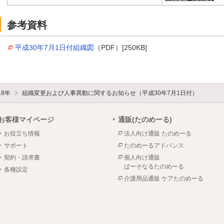
参考資料
平成30年7月1日付組織図
（PDF）[250KB]
18年
組織変更および人事異動に関するお知らせ（平成30年7月1日付）
お客様マイページ
通販(たのめーる)
お役立ち情報
法人向け通販 たのめーる
サポート
たのめーるアドバンス
契約・請求書
個人向け通販
ぱーそなるたのめーる
各種設定
介護用品通販 ケアたのめーる