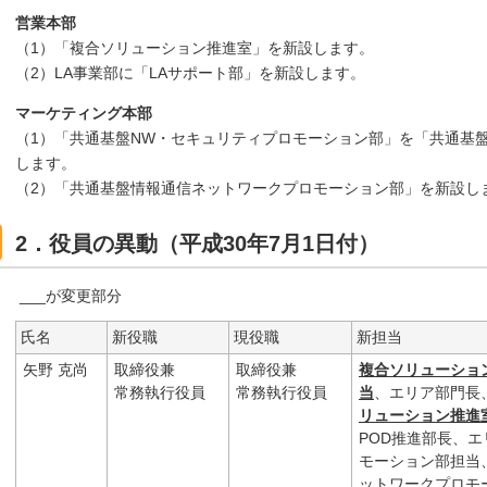
営業本部
（1）「複合ソリューション推進室」を新設します。
（2）LA事業部に「LAサポート部」を新設します。
マーケティング本部
（1）「共通基盤NW・セキュリティプロモーション部」を「共通基
します。
（2）「共通基盤情報通信ネットワークプロモーション部」を新設し
2．役員の異動（平成30年7月1日付）
___が変更部分
氏名
新役職
現役職
新担当
矢野 克尚
取締役兼
取締役兼
複合ソリューショ
常務執行役員
常務執行役員
当
、エリア部門長
リューション推進
POD推進部長、エ
モーション部担当
ットワークプロモ