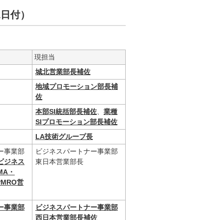
月1日付）
現担当
城北営業部長補佐
地域プロモーション部長補
佐
本部SI統括部長補佐
、
業種
SIプロモーション部長補佐
LA技術グループ長
ー事業部
ビジネスパートナー事業部
ビジネス
東日本営業部長
MA・
PMRO営
ー事業部
ビジネスパートナー事業部
西日本営業部長補佐