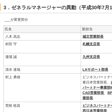
3．ゼネラルマネージャーの異動（平成30年7
___が変更部分
氏名
新担当
八木 高志
城北営業部長
村田 守
札幌支店長
瀧場 誠
九州支店長
清水 達哉
LAサポート部長
村上 勇雄
ビジネスパートナ
東日本営業部長、
パートナー事業部
CAD営業部長
、
B
業部長
荒牧 稔昌
ビジネスパートナ
西日本営業部長