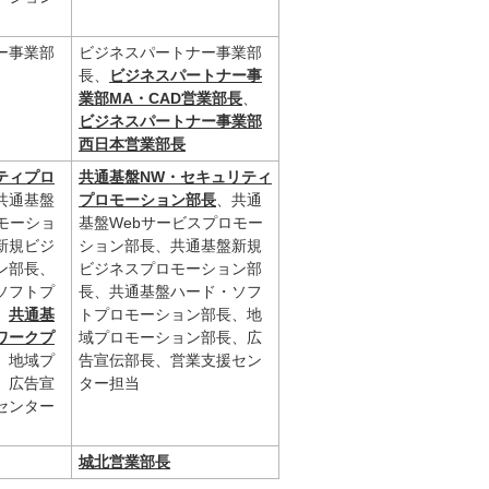
ー事業部
ビジネスパートナー事業部
長、
ビジネスパートナー事
業部MA・CAD営業部長
、
ビジネスパートナー事業部
西日本営業部長
ティプロ
共通基盤NW・セキュリティ
共通基盤
プロモーション部長
、共通
モーショ
基盤Webサービスプロモー
新規ビジ
ション部長、共通基盤新規
ン部長、
ビジネスプロモーション部
ソフトプ
長、共通基盤ハード・ソフ
、
共通基
トプロモーション部長、地
ワークプ
域プロモーション部長、広
、地域プ
告宣伝部長、営業支援セン
、広告宣
ター担当
センター
城北営業部長