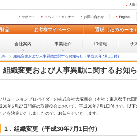
大塚
サポート
イベント・セミナー
お問い合わせ
English
製品
お客様マイページ
通販（たのめーる
会社案内
事業紹介
IR情報
サ
18年
組織変更および人事異動に関するお知らせ（平成30年7月1日付）
組織変更および人事異動に関するお知
ソリューションプロバイダーの株式会社大塚商会（本社：東京都千代田
成30年6月27日開催の取締役会において、平成30年7月1日付けで、
ことを決定いたしましたので、お知らせいたします。
1．組織変更（平成30年7月1日付）