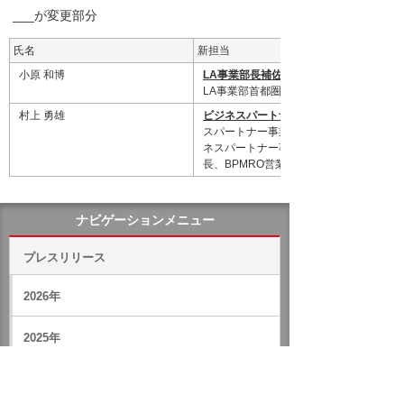
___が変更部分
氏名
新担当
小原 和博
LA事業部長補佐
、
LA事業部首都圏営業部長
村上 勇雄
ビジネスパートナー事業部長補佐
スパートナー事業部東日本営業部長、ビ
ネスパートナー事業部MA・CAD営業部
長、BPMRO営業部長
ナビゲーションメニュー
プレスリリース
2026年
2025年
バックナンバー