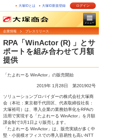
大塚IDとは
大塚ID新規登録
ログイン
メニュー
企業情報
プレスリリース
RPA「WinActor (R) 」とサ
ポートを組み合わせて月額
提供
「たよれーる WinActor」の販売開始
2019年 1月28日 第201902号
ソリューションプロバイダーの株式会社大塚商
会（本社：東京都千代田区、代表取締役社長：
大塚裕司）は、導入企業の業務効率化をRPAの
活用で実現する「たよれーる WinActor」を月額
課金制で3月1日より販売します。
「たよれーる WinActor」は、販売実績が多く中
堅・小規模オフィスでの導入容易性も高いNTT