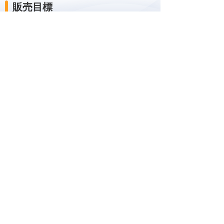
販売目標
60契約（2019年末）
お客様お問い合わせ先
株式会社大塚商会
Webサービスプロモーション部Webサービ
スプロモーション課
電話：03-3514-7723
ナビゲーションメニュー
プレスリリース
2026年
2025年
バックナンバー