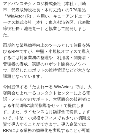
アドバンステクノロジ株式会社（本社：川崎
市、代表取締役社長：木村丈治）のRPA製品
「WinActor (R) 」を用い、キューアンドエーワ
ークス株式会社（本社：東京都渋谷区、代表取
締役社長：池邉竜一）と協業して開発しまし
た。
画期的な業務効率向上のツールとして注目を浴
びるRPAですが、中堅・小規模オフィスで導入
するには対象業務の整理や、利用者・開発者・
管理者の養成、実際のロボット開発のノウハ
ウ、開発したロボットの維持管理などが大きな
課題となっています。
今回提供する「たよれーる WinActor」では、大
塚商会たよれーるコンタクトセンターによる電
話・メールでのサポート、大塚商会の技術者に
よる年間3回の訪問指導をセットで提供しま
す。また、ライセンスも月額課金で提供します
ので、中堅・小規模オフィスでも少ない初期投
資で導入することができます。導入企業では
RPAによる業務の効率化を実現することが可能