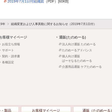
2019年7月1日付組織図
（PDF）[60KB]
19年
組織変更および人事異動に関するお知らせ（2019年7月1日付）
お客様マイページ
通販(たのめーる)
お役立ち情報
法人向け通販 たのめーる
サポート
たのめーるアドバンス
契約・請求書
個人向け通販
ぱーそなるたのめーる
各種設定
介護用品通販 ケアたのめーる
ン・製品
お客様マイページ
通販（たのめーる