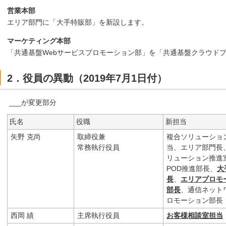
営業本部
エリア部門に「大手特販部」を新設します。
マーケティング本部
「共通基盤Webサービスプロモーション部」を「共通基盤クラウド
2．役員の異動（2019年7月1日付）
___が変更部分
氏名
役職
新担当
矢野 克尚
取締役兼
複合ソリューショ
常務執行役員
当、エリア部門長
リューション推進
POD推進部長、
大
長
、
エリアプロモ
部長
、通信ネット
ロモーション部長
西岡 績
主席執行役員
お客様相談室担当