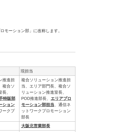
プロモーション部」に改称します。
現担当
ン推進担
複合ソリューション推進担
、複合ソ
当、エリア部門長、複合ソ
室長、
リューション推進室長、
手特販部
POD推進部長、
エリアプロ
ーション
モーション部担当
、通信ネ
ワークプ
ットワークプロモーション
部長
大阪北営業部長