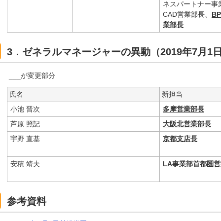
ネスパートナー事
CAD営業部長、
B
業部長
3．ゼネラルマネージャーの異動（2019年7月
___が変更部分
氏名
新担当
小池 晋次
多摩営業部長
芦原 照記
大阪北営業部長
宇野 直基
京都支店長
安積 靖夫
LA事業部首都圏
参考資料