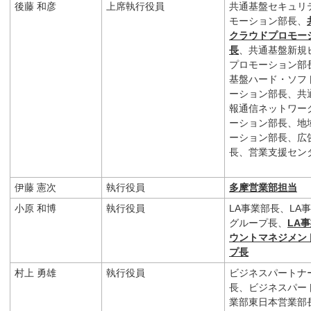
後藤 和彦
上席執行役員
共通基盤セキュリ
モーション部長、
クラウドプロモー
長
、共通基盤新規
プロモーション部
基盤ハード・ソフ
ーション部長、共
報通信ネットワー
ーション部長、地
ーション部長、広
長、営業支援セン
伊藤 憲次
執行役員
多摩営業部担当
小原 和博
執行役員
LA事業部長、LA
グループ長、
LA
ウントマネジメン
プ長
村上 勇雄
執行役員
ビジネスパートナ
長、ビジネスパー
業部東日本営業部