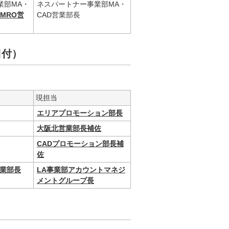
業部MA・
ネスパートナー事業部MA・
PMRO営
CAD営業部長
1日付）
現担当
エリアプロモーション部長
大阪北営業部長補佐
CADプロモーション部長補
佐
営業部長
LA事業部アカウントマネジ
メントグループ長