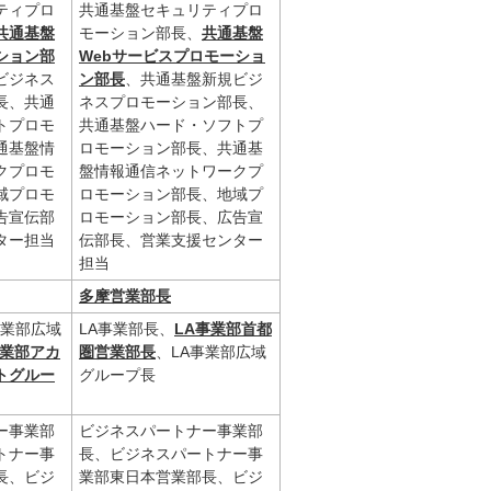
ティプロ
共通基盤セキュリティプロ
共通基盤
モーション部長、
共通基盤
ション部
Webサービスプロモーショ
ビジネス
ン部長
、共通基盤新規ビジ
長、共通
ネスプロモーション部長、
トプロモ
共通基盤ハード・ソフトプ
通基盤情
ロモーション部長、共通基
クプロモ
盤情報通信ネットワークプ
域プロモ
ロモーション部長、地域プ
告宣伝部
ロモーション部長、広告宣
ター担当
伝部長、営業支援センター
担当
多摩営業部長
事業部広域
LA事業部長、
LA事業部首都
事業部アカ
圏営業部長
、LA事業部広域
トグルー
グループ長
ー事業部
ビジネスパートナー事業部
トナー事
長、ビジネスパートナー事
長、ビジ
業部東日本営業部長、ビジ