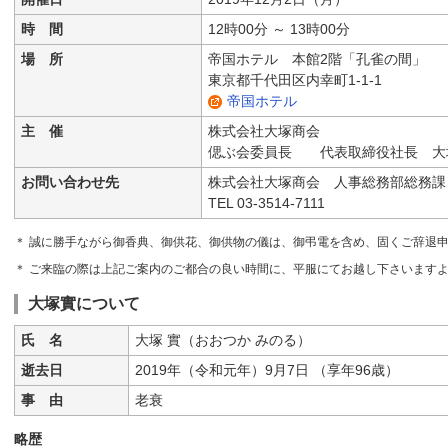
時 間
12時00分 ～ 13時00分
場 所
帝国ホテル 本館2階「孔雀の間」
東京都千代田区内幸町1-1-1
帝国ホテル
主 催
株式会社大塚商会
偲ぶ会委員長 代表取締役社長 大
お問い合わせ先
株式会社大塚商会 人事総務部総務課
TEL 03-3514-7111
＊ 誠に勝手ながら御香典、御供花、御供物の儀は、御弔電を含め、固くご辞退
＊ ご来臨の際は上記ご案内のご都合の良い時間に、平服にてお越し下さいます
大塚實について
氏 名
大塚 實（おおつか みのる）
逝去日
2019年（令和元年）9月7日 （享年96歳）
事 由
老衰
略歴