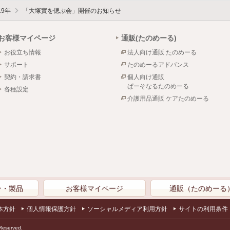
19年
「大塚實を偲ぶ会」開催のお知らせ
お客様マイページ
通販(たのめーる)
お役立ち情報
法人向け通販 たのめーる
サポート
たのめーるアドバンス
契約・請求書
個人向け通販
ぱーそなるたのめーる
各種設定
介護用品通販 ケアたのめーる
ン・製品
お客様マイページ
通販（たのめーる
本方針
個人情報保護方針
ソーシャルメディア利用方針
サイトの利用条件
Reserved.