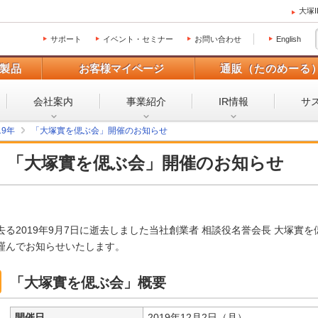
大塚
サポート
イベント・セミナー
お問い合わせ
English
製品
お客様マイページ
通販（たのめーる
会社案内
事業紹介
IR情報
サ
19年
「大塚實を偲ぶ会」開催のお知らせ
「大塚實を偲ぶ会」開催のお知らせ
去る2019年9月7日に逝去しました当社創業者 相談役名誉会長 大塚實
謹んでお知らせいたします。
「大塚實を偲ぶ会」概要
開催日
2019年12月2日（月）