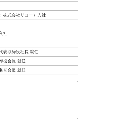
：株式会社リコー）入社
入社
代表取締役社長 就任
締役会長 就任
名誉会長 就任