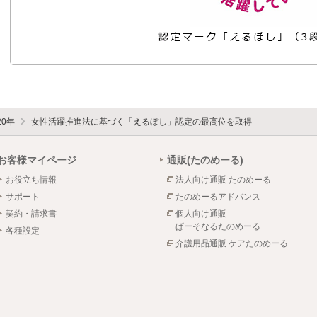
20年
女性活躍推進法に基づく「えるぼし」認定の最高位を取得
お客様マイページ
通販(たのめーる)
お役立ち情報
法人向け通販 たのめーる
サポート
たのめーるアドバンス
契約・請求書
個人向け通販
ぱーそなるたのめーる
各種設定
介護用品通販 ケアたのめーる