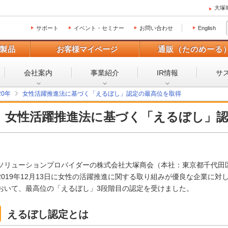
大塚
サポート
イベント・セミナー
お問い合わせ
English
製品
お客様マイページ
通販（たのめーる
会社案内
事業紹介
IR情報
サ
20年
女性活躍推進法に基づく「えるぼし」認定の最高位を取得
女性活躍推進法に基づく「えるぼし」
ソリューションプロバイダーの株式会社大塚商会（本社：東京都千代田
2019年12月13日に女性の活躍推進に関する取り組みが優良な企業に
おいて、最高位の「えるぼし」3段階目の認定を受けました。
えるぼし認定とは