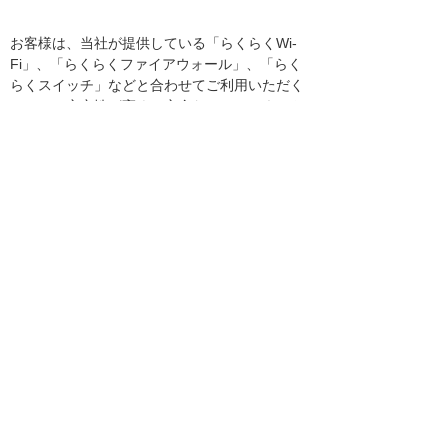
お客様は、当社が提供している「らくらくWi-
Fi」、「らくらくファイアウォール」、「らく
らくスイッチ」などと合わせてご利用いただく
ことで、安定性が高く、安全なオフィスネット
ワーク環境を安価に構築し安全に運用すること
ができます。
ご紹介のソリューション・製品
へのリンク
たよれーる らくらくコミュニケ―ションゲー
トウェイ
お客様お問い合わせ先
株式会社大塚商会
共通基盤ネットワークプロモーション部
ネットワークプロモーション課