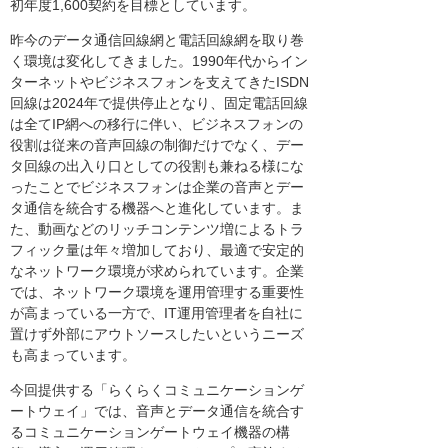
初年度1,600契約を目標としています。
昨今のデータ通信回線網と電話回線網を取り巻
く環境は変化してきました。1990年代からイン
ターネットやビジネスフォンを支えてきたISDN
回線は2024年で提供停止となり、固定電話回線
は全てIP網への移行に伴い、ビジネスフォンの
役割は従来の音声回線の制御だけでなく、デー
タ回線の出入り口としての役割も兼ねる様にな
ったことでビジネスフォンは企業の音声とデー
タ通信を統合する機器へと進化しています。ま
た、動画などのリッチコンテンツ増によるトラ
フィック量は年々増加しており、最適で安定的
なネットワーク環境が求められています。企業
では、ネットワーク環境を運用管理する重要性
が高まっている一方で、IT運用管理者を自社に
置けず外部にアウトソースしたいというニーズ
も高まっています。
今回提供する「らくらくコミュニケーションゲ
ートウェイ」では、音声とデータ通信を統合す
るコミュニケーションゲートウェイ機器の構