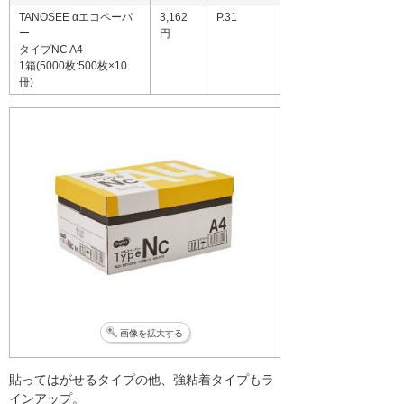
TANOSEE αエコペーパ
3,162
P.31
ー
円
タイプNC A4
1箱(5000枚:500枚×10
冊)
画像を拡大する
貼ってはがせるタイプの他、強粘着タイプもラ
インアップ。