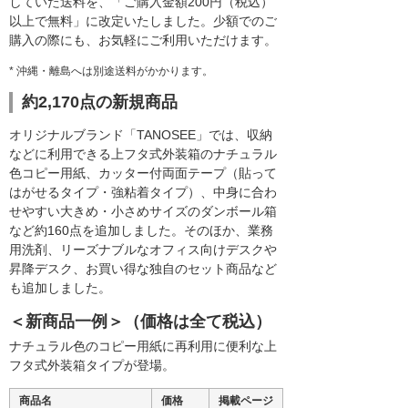
していた送料を、「ご購入金額200円（税込）
以上で無料」に改定いたしました。少額でのご
購入の際にも、お気軽にご利用いただけます。
* 沖縄・離島へは別途送料がかかります。
約2,170点の新規商品
オリジナルブランド「TANOSEE」では、収納
などに利用できる上フタ式外装箱のナチュラル
色コピー用紙、カッター付両面テープ（貼って
はがせるタイプ・強粘着タイプ）、中身に合わ
せやすい大きめ・小さめサイズのダンボール箱
など約160点を追加しました。そのほか、業務
用洗剤、リーズナブルなオフィス向けデスクや
昇降デスク、お買い得な独自のセット商品など
も追加しました。
＜新商品一例＞（価格は全て税込）
ナチュラル色のコピー用紙に再利用に便利な上
フタ式外装箱タイプが登場。
商品名
価格
掲載ページ