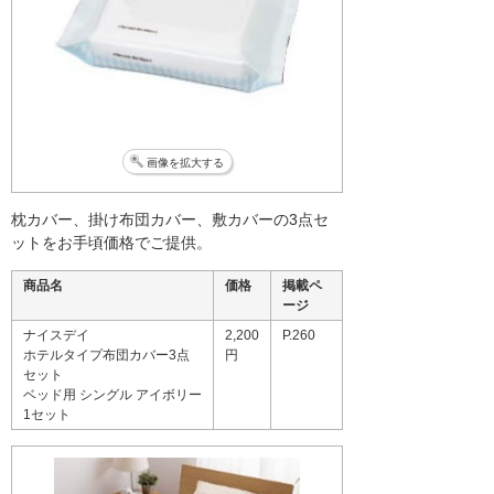
画像を拡大する
枕カバー、掛け布団カバー、敷カバーの3点セ
ットをお手頃価格でご提供。
商品名
価格
掲載ペ
ージ
ナイスデイ
2,200
P.260
ホテルタイプ布団カバー3点
円
セット
ベッド用 シングル アイボリー
1セット