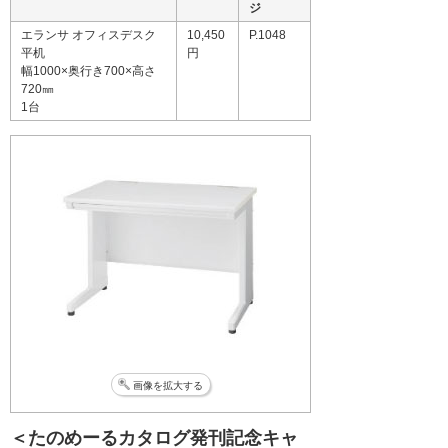
ジ
エランサ オフィスデスク
10,450
P.1048
平机
円
幅1000×奥行き700×高さ
720㎜
1台
画像を拡大する
＜たのめーるカタログ発刊記念キャ