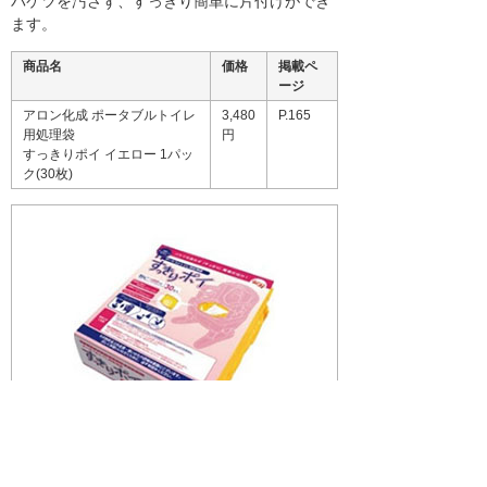
バケツを汚さず、すっきり簡単に片付けができ
ます。
商品名
価格
掲載ペ
ージ
アロン化成 ポータブルトイレ
3,480
P.165
用処理袋
円
すっきりポイ イエロー 1パッ
ク(30枚)
画像を拡大する