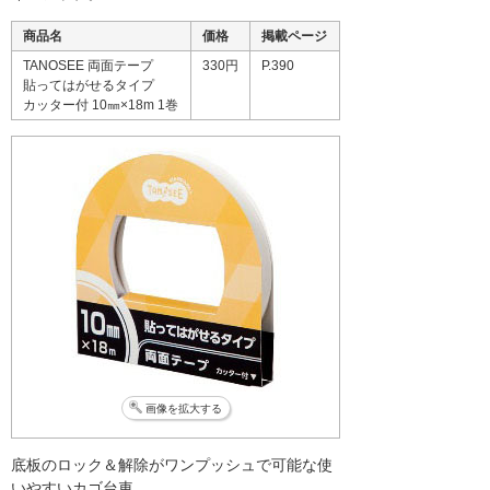
商品名
価格
掲載ページ
TANOSEE 両面テープ
330円
P.390
貼ってはがせるタイプ
カッター付 10㎜×18m 1巻
画像を拡大する
底板のロック＆解除がワンプッシュで可能な使
いやすいカゴ台車。