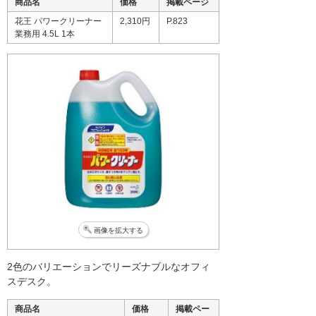
商品名
価格
掲載ページ
花王 パワークリーナー
2,310円
P.823
業務用 4.5L 1本
画像を拡大する
2色のバリエーションでリーズナブルなオフィ
スデスク。
商品名
価格
掲載ペー