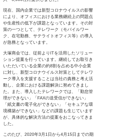
現在、国内企業では新型コロナウイルスの影響
により、オフィスにおける業務継続上の問題点
や生産性の低下が課題となっています。その対
策の一つとして、テレワーク（モバイルワー
ク、在宅勤務、サテライトオフィス等）の導入
が急務となっています。
大塚商会では、従前よりITを活用したソリュー
ション提案を行っています。継続してお取引き
いただいている企業の約8割を占める中小企業
に対し、新型コロナウイルス対策としてテレワ
ーク導入を支援することは当社の責務と考え活
動し、企業における課題解決に努めてきまし
た。また、導入したテレワークでは、「勤怠管
理ができない」「FAXの送受信ができない」
「紙文書の電子化ができない」「セキュアな環
境構築ができない」などの課題も生じています
が、具体的な解決方法の提案をおこなってきま
した。
このたび、2020年3月1日から4月15日までの期