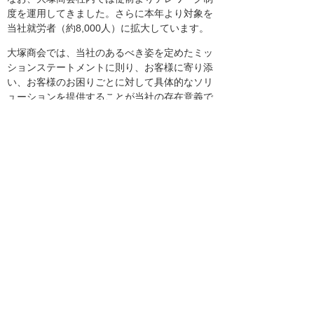
度を運用してきました。さらに本年より対象を
当社就労者（約8,000人）に拡大しています。
大塚商会では、当社のあるべき姿を定めたミッ
ションステートメントに則り、お客様に寄り添
い、お客様のお困りごとに対して具体的なソリ
ューションを提供することが当社の存在意義で
あると考えています。今後も自社でのテレワー
クの利用拡大をすると共に、企業のIT化促進の
一環として、テレワークの導入を一層支援して
いきます。
ご紹介のソリューション・製品
へのリンク
働き方改革の重要ポイント テレワークのこと
なら、大塚商会へ。
ナビゲーションメニュー