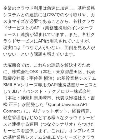
企業のクラウド利用は急速に加速し、基幹業務
システムとの連携にはCSVでのやり取りや、カ
スタマイズが必要であることから、各社クラウ
ドサービスとのAPI（業務連携用のインターフ
ェース）連携が望まれています。また、各社ク
ラウドサービスにAPIは用意されていますが、
現実には「つなぐ人がいない、面倒を見る人が
いない」という課題も増えています。
大塚商会では、これらの課題を解決するため
に、株式会社OSK（本社：東京都墨田区、代表
取締役社長：宇佐美 愼治）の基幹業務システム
SMILE Vシリーズ専用のAPI連携基盤サービスと
してJBアドバンスト・テクノロジー株式会社
（本社：神奈川県川崎市、代表取締役社長：吉
松 正三）が開発した「Qanat Universe API-
Connect」に、AIチャットボット、経費精算、
勤怠管理をはじめとする様々なクラウドサービ
スと連携する運用（つなぐシナリオ）をつけた
サービスを提供します。これは、オンプレミス
の基幹業務システムSMILE Vシリーズとクラウ