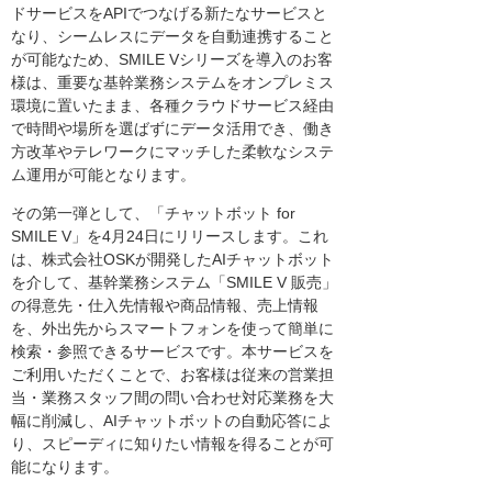
ドサービスをAPIでつなげる新たなサービスと
なり、シームレスにデータを自動連携すること
が可能なため、SMILE Vシリーズを導入のお客
様は、重要な基幹業務システムをオンプレミス
環境に置いたまま、各種クラウドサービス経由
で時間や場所を選ばずにデータ活用でき、働き
方改革やテレワークにマッチした柔軟なシステ
ム運用が可能となります。
その第一弾として、「チャットボット for
SMILE V」を4月24日にリリースします。これ
は、株式会社OSKが開発したAIチャットボット
を介して、基幹業務システム「SMILE V 販売」
の得意先・仕入先情報や商品情報、売上情報
を、外出先からスマートフォンを使って簡単に
検索・参照できるサービスです。本サービスを
ご利用いただくことで、お客様は従来の営業担
当・業務スタッフ間の問い合わせ対応業務を大
幅に削減し、AIチャットボットの自動応答によ
り、スピーディに知りたい情報を得ることが可
能になります。