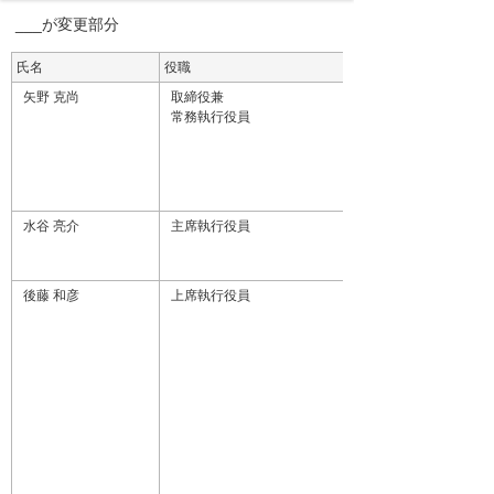
___が変更部分
氏名
役職
矢野 克尚
取締役兼
常務執行役員
水谷 亮介
主席執行役員
後藤 和彦
上席執行役員