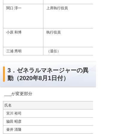
関口 淳一
上席執行役員
小原 和博
執行役員
三浦 秀明
（退任）
3．ゼネラルマネージャーの異
動（2020年8月1日付）
___が変更部分
氏名
宮川 裕司
脇田 昭彦
壷井 清隆