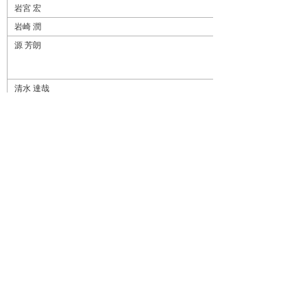
岩宮 宏
岩崎 潤
源 芳朗
清水 達哉
永井 久盛
浜口 和也
参考資料
2020年8月1日付組織図
（PDF）[100KB]
ナビゲーションメニュー