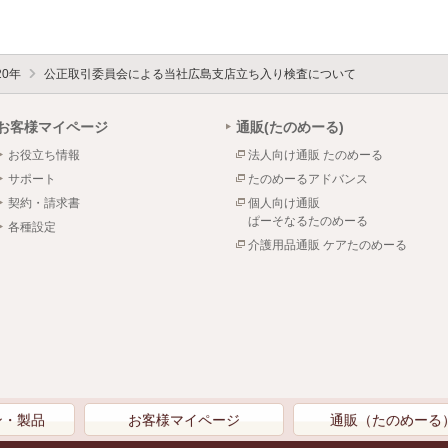
20年
公正取引委員会による当社広島支店立ち入り検査について
お客様マイページ
通販(たのめーる)
お役立ち情報
法人向け通販 たのめーる
サポート
たのめーるアドバンス
契約・請求書
個人向け通販
ぱーそなるたのめーる
各種設定
介護用品通販 ケアたのめーる
ン・製品
お客様マイページ
通販（たのめーる