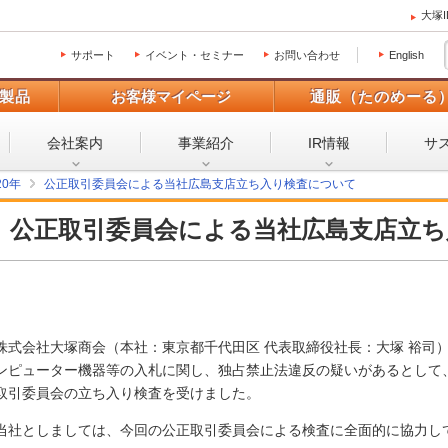
大塚
サポート
イベント・セミナー
お問い合わせ
English
製品
お客様マイページ
通販（たのめーる
会社案内
事業紹介
IR情報
サ
20年
公正取引委員会による当社広島支店立ち入り検査について
公正取引委員会による当社広島支店立
株式会社大塚商会（本社：東京都千代田区 代表取締役社長：大塚 裕司
ンピューター機器等の入札に関し、独占禁止法違反の疑いがあるとして、2
取引委員会の立ち入り検査を受けました。
当社としましては、今回の公正取引委員会による検査に全面的に協力し