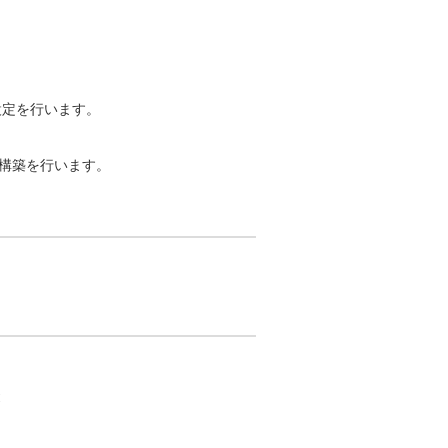
との連携設定を行います。
計、構築を行います。
途