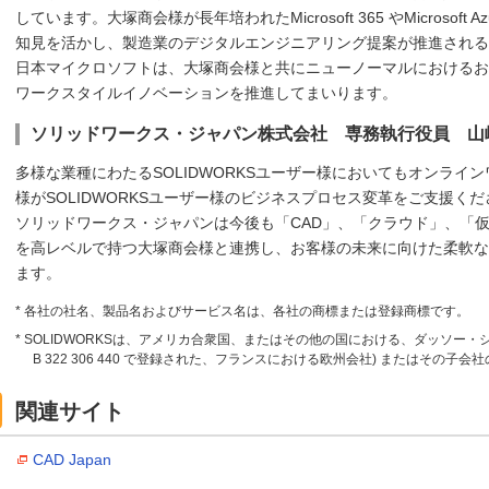
しています。大塚商会様が長年培われたMicrosoft 365 やMicrosoft A
知見を活かし、製造業のデジタルエンジニアリング提案が推進される
日本マイクロソフトは、大塚商会様と共にニューノーマルにおけるお
ワークスタイルイノベーションを推進してまいります。
ソリッドワークス・ジャパン株式会社 専務執行役員 山
多様な業種にわたるSOLIDWORKSユーザー様においてもオンライ
様がSOLIDWORKSユーザー様のビジネスプロセス変革をご支援く
ソリッドワークス・ジャパンは今後も「CAD」、「クラウド」、「
を高レベルで持つ大塚商会様と連携し、お客様の未来に向けた柔軟な
ます。
* 各社の社名、製品名およびサービス名は、各社の商標または登録商標です。
* SOLIDWORKSは、アメリカ合衆国、またはその他の国における、ダッソー
B 322 306 440 で登録された、フランスにおける欧州会社) またはその子
関連サイト
CAD Japan