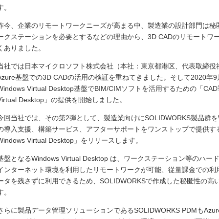
す。
昨今、企業のリモートワークニーズが高まる中、製造業の設計部門は秘
ークステーションを必要とするなどの理由から、3D CADのリモート
くありました。
当社では日本マイクロソフト株式会社（本社：東京都港区、代表取締役社長
Azure基盤での3D CADの活用の検証を重ねてきました。そして202
Windows Virtual Desktop基盤でBIM/CIMソフトを活用するための「C
Virtual Desktop」の提供を開始しました。
今回当社では、その第2弾として、製造業向けにSOLIDWORKS製品群をWindow
の導入支援、構築サービス、アフターサポートをワンストップで提供する「
Windows Virtual Desktop」をリリースします。
基盤となるWindows Virtual Desktop は、ワークステーション
インターネット環境を利用したリモートワークが可能、従量課金での利
ータを残さずに利用できるため、SOLIDWORKSで作成した秘匿性の
す。
さらに製品データ管理ソリューションであるSOLIDWORKS PDMもAz