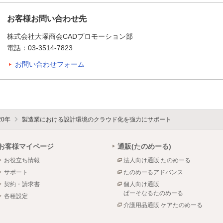
お客様お問い合わせ先
株式会社大塚商会CADプロモーション部
電話：03-3514-7823
お問い合わせフォーム
20年
製造業における設計環境のクラウド化を強力にサポート
お客様マイページ
通販(たのめーる)
お役立ち情報
法人向け通販 たのめーる
サポート
たのめーるアドバンス
契約・請求書
個人向け通販
ぱーそなるたのめーる
各種設定
介護用品通販 ケアたのめーる