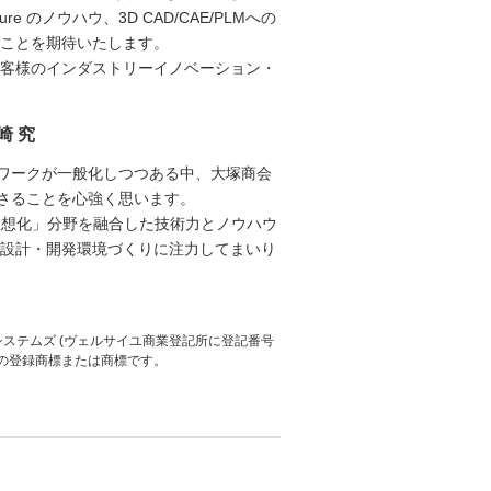
zure のノウハウ、3D CAD/CAE/PLMへの
ことを期待いたします。
客様のインダストリーイノベーション・
崎 究
ンワークが一般化しつつある中、大塚商会
ださることを心強く思います。
仮想化」分野を融合した技術力とノウハウ
設計・開発環境づくりに注力してまいり
・システムズ (ヴェルサイユ商業登記所に登記番号
会社の登録商標または商標です。