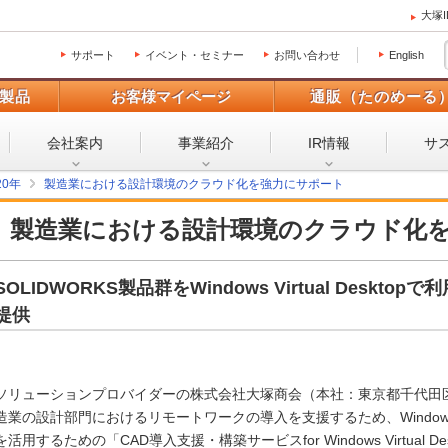
大塚
サポート
イベント・セミナー
お問い合わせ
English
製品
お客様マイページ
通販（たのめーる
会社案内
事業紹介
IR情報
サ
20年
製造業における設計環境のクラウド化を強力にサポート
製造業における設計環境のクラウド化
SOLIDWORKS製品群をWindows Virtual Desk
提供
ソリューションプロバイダーの株式会社大塚商会（本社：東京都千代田
造業の設計部門におけるリモートワークの導入を支援するため、Windows Virtu
を活用するための「CAD導入支援・構築サービスfor Windows Virtual D