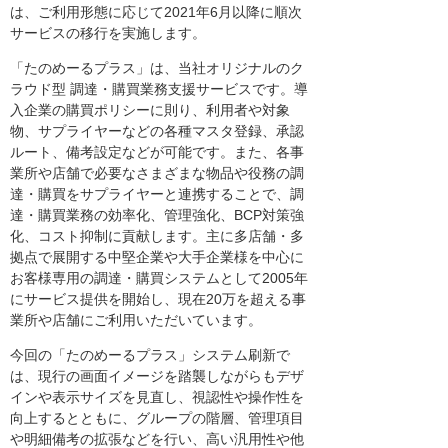
は、ご利用形態に応じて2021年6月以降に順次
サービスの移行を実施します。
「たのめーるプラス」は、当社オリジナルのク
ラウド型 調達・購買業務支援サービスです。導
入企業の購買ポリシーに則り、利用者や対象
物、サプライヤーなどの各種マスタ登録、承認
ルート、備考設定などが可能です。また、各事
業所や店舗で必要なさまざまな物品や役務の調
達・購買をサプライヤーと連携することで、調
達・購買業務の効率化、管理強化、BCP対策強
化、コスト抑制に貢献します。主に多店舗・多
拠点で展開する中堅企業や大手企業様を中心に
お客様専用の調達・購買システムとして2005年
にサービス提供を開始し、現在20万を超える事
業所や店舗にご利用いただいています。
今回の「たのめーるプラス」システム刷新で
は、現行の画面イメージを踏襲しながらもデザ
インや表示サイズを見直し、視認性や操作性を
向上するとともに、グループの階層、管理項目
や明細備考の拡張などを行い、高い汎用性や他