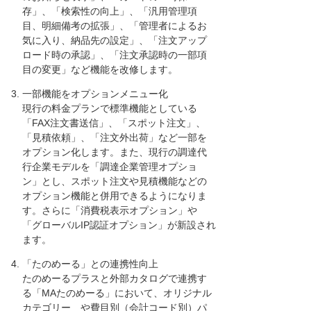
存」、「検索性の向上」、「汎用管理項
目、明細備考の拡張」、「管理者によるお
気に入り、納品先の設定」、「注文アップ
ロード時の承認」、「注文承認時の一部項
目の変更」など機能を改修します。
一部機能をオプションメニュー化
現行の料金プランで標準機能としている
「FAX注文書送信」、「スポット注文」、
「見積依頼」、「注文外出荷」など一部を
オプション化します。また、現行の調達代
行企業モデルを「調達企業管理オプショ
ン」とし、スポット注文や見積機能などの
オプション機能と併用できるようになりま
す。さらに「消費税表示オプション」や
「グローバルIP認証オプション」が新設され
ます。
「たのめーる」との連携性向上
たのめーるプラスと外部カタログで連携す
る「MAたのめーる」において、オリジナル
カテゴリー や費目別（会計コード別）パ