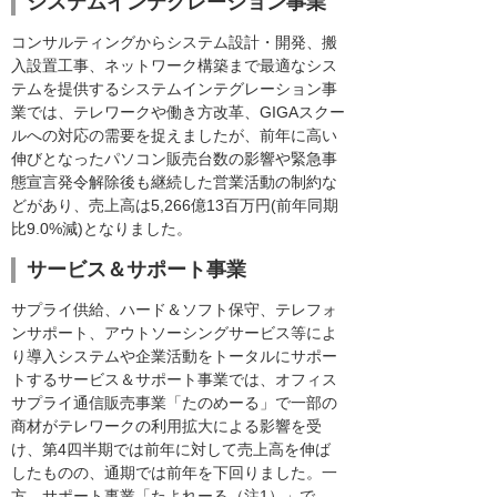
システムインテグレーション事業
コンサルティングからシステム設計・開発、搬
入設置工事、ネットワーク構築まで最適なシス
テムを提供するシステムインテグレーション事
業では、テレワークや働き方改革、GIGAスクー
ルへの対応の需要を捉えましたが、前年に高い
伸びとなったパソコン販売台数の影響や緊急事
態宣言発令解除後も継続した営業活動の制約な
どがあり、売上高は5,266億13百万円(前年同期
比9.0%減)となりました。
サービス＆サポート事業
サプライ供給、ハード＆ソフト保守、テレフォ
ンサポート、アウトソーシングサービス等によ
り導入システムや企業活動をトータルにサポー
トするサービス＆サポート事業では、オフィス
サプライ通信販売事業「たのめーる」で一部の
商材がテレワークの利用拡大による影響を受
け、第4四半期では前年に対して売上高を伸ば
したものの、通期では前年を下回りました。一
方、サポート事業「たよれーる（注1）」で