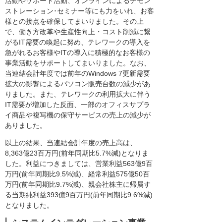
活動やサポート活動、オンラインによるデモン
ストレーション･セミナー等にも力をいれ、お客
様との接点を確保してまいりました。その上
で、働き方改革や生産性向上・コスト削減に繋
がるIT需要の喚起に努め、テレワークの導入を
急がれるお客様やITの導入に積極的なお客様の
事業活動をサポートしてまいりました。なお、
当連結会計年度では前年のWindows 7更新需要
拡大の影響によるパソコン販売台数の減少があ
りました。また、テレワークの利用拡大に伴う
IT需要が増加した反面、一部のオフィスサプラ
イ商品や複写機の保守サービスの売上の減少が
ありました。
以上の結果、当連結会計年度の売上高は、
8,363億23百万円(前年同期比5.7%減)となりま
した。利益につきましては、営業利益563億9百
万円(前年同期比9.5%減)、経常利益575億50百
万円(前年同期比9.7%減)、親会社株主に帰属す
る当期純利益393億9百万円(前年同期比9.6%減)
となりました。