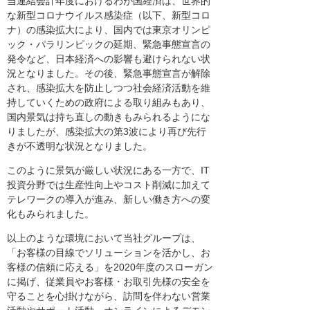
当連結会計年度におけるわが国経済は、世界的
な新型コロナウイルス感染症（以下、新型コロ
ナ）の感染拡大により、国内では東京オリンピ
ック・パラリンピックの延期、緊急事態宣言の
発令など、日本経済への影響も避けられない状
況となりました。その後、緊急事態宣言が解除
され、感染拡大を防止しつつ社会経済活動を維
持していくための政府による取り組みもあり、
国内景気は持ち直しの動きもみられるようにな
りましたが、感染拡大の第3波により再び先行
きが不透明な状況となりました。
このように景気が厳しい状況にある一方で、IT
投資分野では生産性向上やコスト削減に加えて
テレワークの導入が進み、新しい働き方への変
化もみられました。
以上のような環境において当社グループは、
「お客様の目線でソリューションを活かし、お
客様の信頼に応える」を2020年度のスローガン
に掲げ、従業員やお客様・お取引先様の安全を
守ることを心掛けながら、訪問を伴わない営業