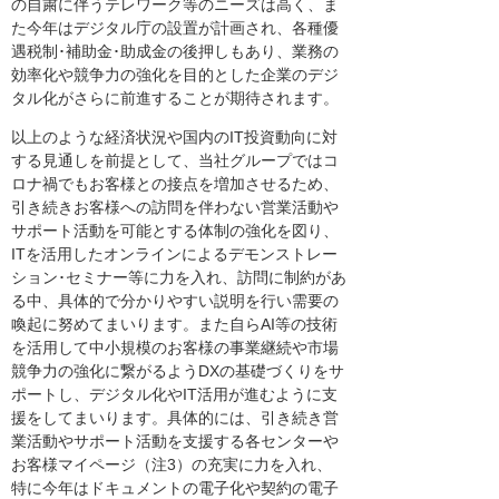
の自粛に伴うテレワーク等のニーズは高く、ま
た今年はデジタル庁の設置が計画され、各種優
遇税制･補助金･助成金の後押しもあり、業務の
効率化や競争力の強化を目的とした企業のデジ
タル化がさらに前進することが期待されます。
以上のような経済状況や国内のIT投資動向に対
する見通しを前提として、当社グループではコ
ロナ禍でもお客様との接点を増加させるため、
引き続きお客様への訪問を伴わない営業活動や
サポート活動を可能とする体制の強化を図り、
ITを活用したオンラインによるデモンストレー
ション･セミナー等に力を入れ、訪問に制約があ
る中、具体的で分かりやすい説明を行い需要の
喚起に努めてまいります。また自らAI等の技術
を活用して中小規模のお客様の事業継続や市場
競争力の強化に繋がるようDXの基礎づくりをサ
ポートし、デジタル化やIT活用が進むように支
援をしてまいります。具体的には、引き続き営
業活動やサポート活動を支援する各センターや
お客様マイページ（注3）の充実に力を入れ、
特に今年はドキュメントの電子化や契約の電子