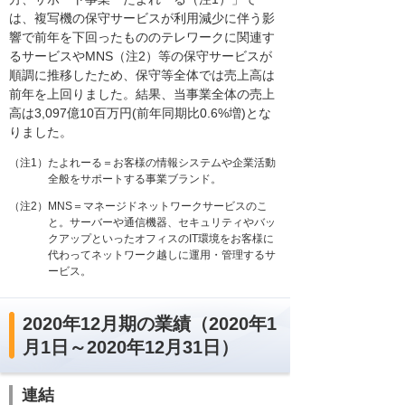
は、複写機の保守サービスが利用減少に伴う影
響で前年を下回ったもののテレワークに関連す
るサービスやMNS（注2）等の保守サービスが
順調に推移したため、保守等全体では売上高は
前年を上回りました。結果、当事業全体の売上
高は3,097億10百万円(前年同期比0.6%増)とな
りました。
（注1）たよれーる＝お客様の情報システムや企業活動
全般をサポートする事業ブランド。
（注2）MNS＝マネージドネットワークサービスのこ
と。サーバーや通信機器、セキュリティやバッ
クアップといったオフィスのIT環境をお客様に
代わってネットワーク越しに運用・管理するサ
ービス。
2020年12月期の業績（2020年1
月1日～2020年12月31日）
連結