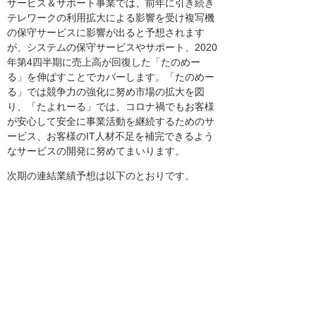
サービス＆サポート事業では、前年に引き続き
テレワークの利用拡大による影響を受け複写機
の保守サービスに影響が出ると予想されます
が、システムの保守サービスやサポート、2020
年第4四半期に売上高が回復した「たのめー
る」を伸ばすことでカバーします。「たのめー
る」では競争力の強化に努め市場の拡大を図
り、「たよれーる」では、コロナ禍でもお客様
が安心して安全に事業活動を継続するためのサ
ービス、お客様のIT人材不足を補完できるよう
なサービスの開発に努めてまいります。
次期の連結業績予想は以下のとおりです。
売上高8,650億円(前年同期比3.4%増)、営業利
益581億円(前年同期比3.2%増)、経常利益590億
円(前年同期比2.5%増)、親会社株主に帰属する
当期純利益395億50百万円(前年同期比0.6%
増)。
セグメント別の売上高では、システムインテグ
レーション事業5,406億円(前年同期比2.7%
増)、サービス＆サポート事業3,244億円(前年同