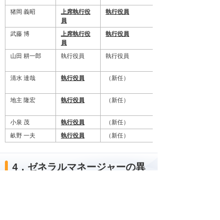
猪岡 義昭
上席執行役
執行役員
員
武藤 博
上席執行役
執行役員
員
山田 耕一郎
執行役員
執行役員
清水 達哉
執行役員
（新任）
地主 隆宏
執行役員
（新任）
小泉 茂
執行役員
（新任）
畝野 一夫
執行役員
（新任）
4．ゼネラルマネージャーの異
動（2021年3月26日付）
___が変更部分