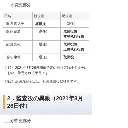
___が変更部分
氏名
新役職
現役職
浜辺 真紀子
取締役
（新任）
森谷 紀彦
（退任）
取締役兼
常務執行役員
広瀬 光哉
（退任）
取締役兼
上席執行役員
若松 康博
（退任）
取締役
（注1）2021年3月26日開催予定の当社定時株主総会に
おいて決定される予定です。
（注2）浜辺真紀子氏は、社外取締役候補者です。
2．監査役の異動（2021年3月
26日付）
___が変更部分