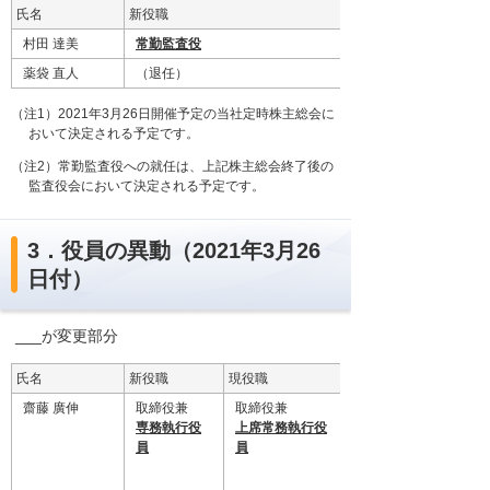
氏名
新役職
村田 達美
常勤監査役
薬袋 直人
（退任）
（注1）2021年3月26日開催予定の当社定時株主総会に
おいて決定される予定です。
（注2）常勤監査役への就任は、上記株主総会終了後の
監査役会において決定される予定です。
3．役員の異動（2021年3月26
日付）
___が変更部分
氏名
新役職
現役職
齋藤 廣伸
取締役兼
取締役兼
専務執行役
上席常務執行役
員
員