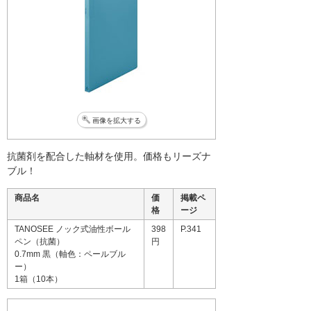
画像を拡大する
抗菌剤を配合した軸材を使用。価格もリーズナ
ブル！
商品名
価
掲載ペ
格
ージ
TANOSEE ノック式油性ボール
398
P.341
ペン（抗菌）
円
0.7mm 黒（軸色：ペールブル
ー）
1箱（10本）