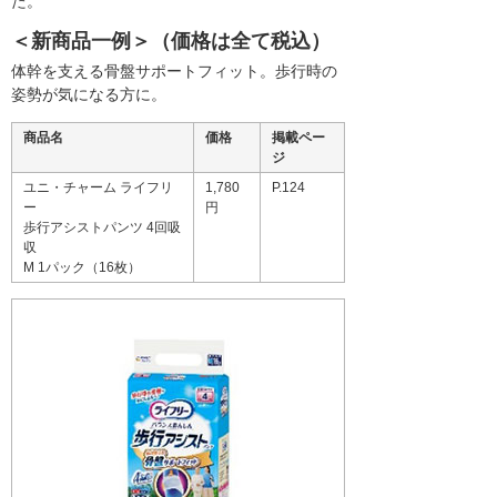
た。
＜新商品一例＞（価格は全て税込）
体幹を支える骨盤サポートフィット。歩行時の
姿勢が気になる方に。
商品名
価格
掲載ペー
ジ
ユニ・チャーム ライフリ
1,780
P.124
ー
円
歩行アシストパンツ 4回吸
収
M 1パック（16枚）