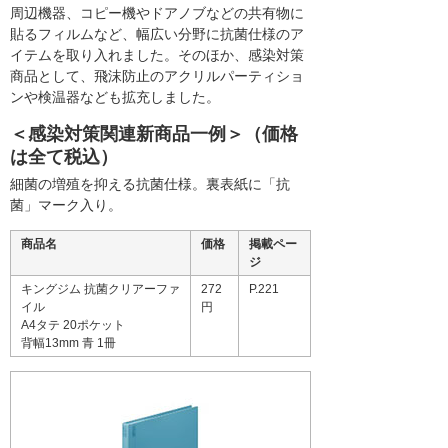
周辺機器、コピー機やドアノブなどの共有物に
貼るフィルムなど、幅広い分野に抗菌仕様のア
イテムを取り入れました。そのほか、感染対策
商品として、飛沫防止のアクリルパーティショ
ンや検温器なども拡充しました。
＜感染対策関連新商品一例＞（価格
は全て税込）
細菌の増殖を抑える抗菌仕様。裏表紙に「抗
菌」マーク入り。
商品名
価格
掲載ペー
ジ
キングジム 抗菌クリアーファ
272
P.221
イル
円
A4タテ 20ポケット
背幅13mm 青 1冊