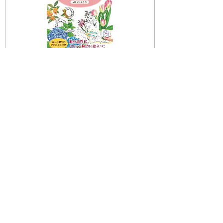
画像を拡大する
特集：おうちで健康管理、ポイン
トをおさえてフレイル予防
口腔ケアやフレイル予防のポイント、熱中症対
策商品など、QOL向上のヒントとなり栄養・運
動面からサポートする商品をご紹介していま
す。
＜商品一例＞（価格は全て税込）
L8020乳酸菌使用。むし歯・口臭を予防し、健
康な口内環境へ。
商品名
価格
掲載ペ