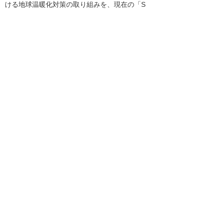
ける地球温暖化対策の取り組みを、現在の「S
ランク（特に優良な事業者）」評価から、2022
年度に「SSランク（極めて優良な事業者）」評
価を目指します。
WWFジャパンへの支援
当社では、従前よりWWFジャパンの環境保全活
動に賛同し、各活動を支援してきたほか「ハー
トフル基金」からの寄付も行ってきました。
当社の創業60周年記念事業では、WWFジャパ
ンの気候変動全般に係わる活動（＊）に対し
1,000万円を寄付し、活動を支援します。
* WWFジャパンの気候変動全般に係わる活動：
国際交渉に関する活動、国内での温暖化防止対策に
関する活動、
企業変容に関する活動、国内の自然エネルギー普及
に関する活動
WWFジャパン