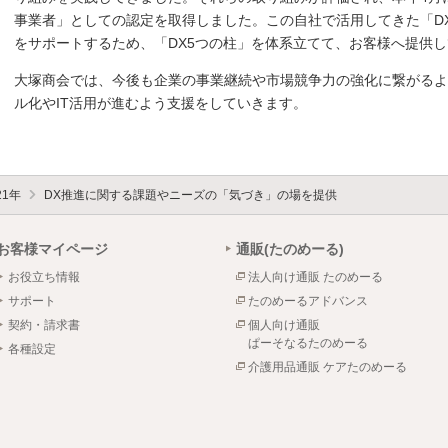
事業者」としての認定を取得しました。この自社で活用してきた「D
をサポートするため、「DX5つの柱」を体系立てて、お客様へ提供
大塚商会では、今後も企業の事業継続や市場競争力の強化に繋がるよ
ル化やIT活用が進むよう支援をしていきます。
21年
DX推進に関する課題やニーズの「気づき」の場を提供
お客様マイページ
通販(たのめーる)
お役立ち情報
法人向け通販 たのめーる
サポート
たのめーるアドバンス
契約・請求書
個人向け通販
ぱーそなるたのめーる
各種設定
介護用品通販 ケアたのめーる