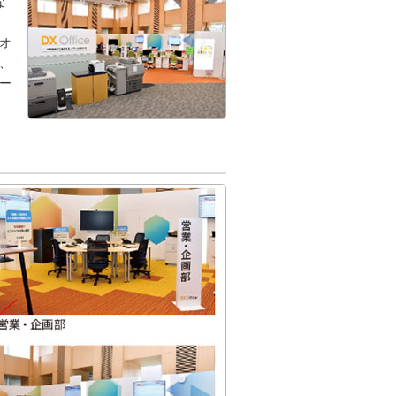
な
オ
、
ー