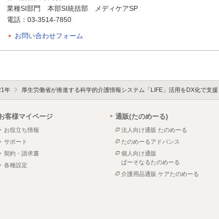
業種SI部門 本部SI統括部 メディケアSP
電話：03-3514-7850
お問い合わせフォーム
21年
厚生労働省が推進する科学的介護情報システム「LIFE」活用をDX化で支援
お客様マイページ
通販(たのめーる)
お役立ち情報
法人向け通販 たのめーる
サポート
たのめーるアドバンス
契約・請求書
個人向け通販
ぱーそなるたのめーる
各種設定
介護用品通販 ケアたのめーる