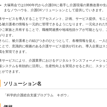
大塚商会では1990年代から介護DXに着手し介護現場の業務改善や
まなノウハウを、介護DXソリューションとして提供していきます。
本サービスを導入することでアセスメント、計画、サービス提供、モニ
る被介護者の情報を一元的に管理できるようになります。一元化された
やご家族と共有することで、職種間連携や地域包括ケアが可能となり、
がります。
さらに、被介護者との結びつきのひとつとして、各種情報を捉え、一人
ことで、意識的に根拠のある介護サービス提供が行われ、導入企業はス
成を実現できます。
本サービスにより、介護業界におけるデジタルトランスフォーメーショ
報システムを有効的に活用し、生産性向上を実現させると共に、スタッ
とができます。
ソリューション名
「科学的介護総合支援プログラム キボウ」