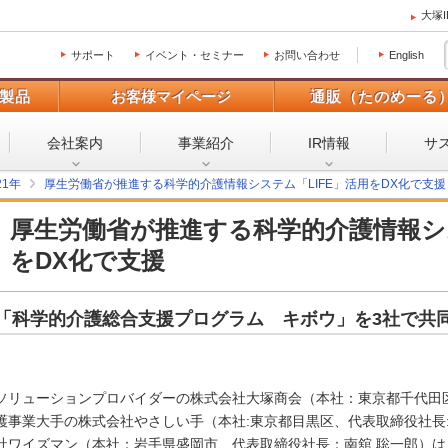
大塚
サポート
イベント・セミナー
お問い合わせ
English
製品
お客様マイページ
通販（たのめーる
会社案内
事業紹介
IR情報
サ
21年
厚生労働省が推進する科学的介護情報システム「LIFE」活用をDX化で支援
厚生労働省が推進する科学的介護情報シス
をDX化で支援
「科学的介護総合支援プログラム キボウ」を3社で共
ソリューションプロバイダーの株式会社大塚商会（本社：東京都千代田区
護事業大手の株式会社やさしい手（本社:東京都目黒区、代表取締役社長
社ワイズマン（本社：岩手県盛岡市、代表取締役社長：南舘 聡一郎）