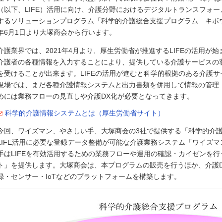
（以下、LIFE）活用に向け、介護分野におけるデジタルトランスフォー
するソリューションプログラム「科学的介護総合支援プログラム キボウ
年6月1日より大塚商会から行います。
介護業界では、2021年4月より、厚生労働省が推進するLIFEの活用が始
介護者の各種情報を入力することにより、提供している介護サービスの
を受けることが出来ます。LIFEの活用が進むと科学的根拠のある介護
現場では、まだ各種介護情報システムと出力書類を併用して情報の管理・
めには業務フローの見直しや介護DX化が必要となってきます。
科学的介護情報システムとは（厚生労働省サイト）
今回、ワイズマン、やさしい手、大塚商会の3社で提供する「科学的介
LIFE活用に必要な登録データ整備が可能な介護業務システム「ワイズマ
手はLIFEを有効活用するための業務フローや運用の確認・カイゼンを
ト」を提供します。大塚商会は、本プログラムの販売を行うほか、介護
録・センサー・IoTなどのプラットフォームを構築します。