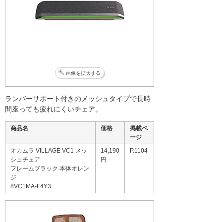
画像を拡大する
ランバーサポート付きのメッシュタイプで長時
間座っても疲れにくいチェア。
商品名
価格
掲載ペ
ージ
オカムラ VILLAGE VC1 メッ
14,190
P.1104
シュチェア
円
フレームブラック 本体オレン
ジ
8VC1MA-F4Y3