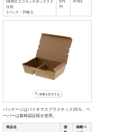
HEIKO エコランチボックス 2
975
P.793
仕切
円
1パック：20枚入
画像を拡大する
パッケージはバイオマスプラスチック25％、ペ
ーパーは森林認証紙を使用。
商品名
価
掲載ペ