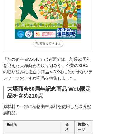
画像を拡大する
「たのめーるVol.46」の巻頭では、創業60周年
を迎えた大塚商会の取り組みや、企業のSDGs
の取り組みに役立つ商品やDX化に欠かせないテ
レワークおすすめ商品を特集しました。
大塚商会60周年記念商品 Web限定
品を含め210点
原材料の一部に植物由来原料を使用した環境配
慮商品。
商品名
価
掲載ペ
格
ージ