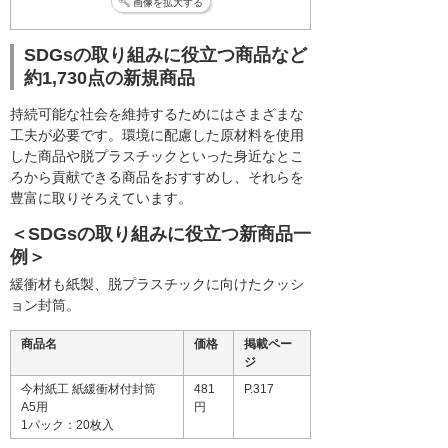
画像を拡大する
SDGsの取り組みに役立つ商品など
約1,730点の新規商品
持続可能な社会を維持するためにはさまざまな
工夫が必要です。環境に配慮した原材料を使用
した商品や脱プラスチックといった身近なとこ
ろから貢献できる商品をおすすめし、それらを
豊富に取りそろえています。
＜SDGsの取り組みに役立つ新商品一
例＞
緩衝材も紙製、脱プラスチックに向けたクッシ
ョン封筒。
商品名
価格
掲載ペー
ジ
今村紙工 紙緩衝材付封筒
481
P.317
A5用
円
1パック：20枚入