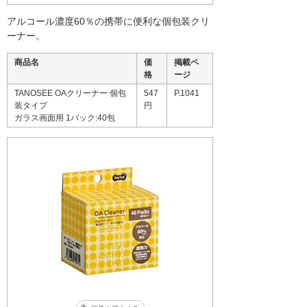
アルコール濃度60％の携帯に便利な個包装クリ
ーナー。
商品名
価
掲載ペ
格
ージ
TANOSEE OAクリーナー 個包
547
P.1041
装タイプ
円
ガラス画面用 1パック:40包