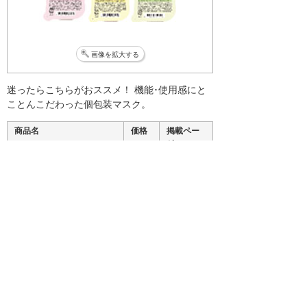
画像を拡大する
迷ったらこちらがおススメ！ 機能･使用感にと
ことんこだわった個包装マスク。
商品名
価格
掲載ペー
ジ
フォワード プレミアム
767
P.209
ウイルス飛沫ブロックマス
円
ク
4層 1箱:40枚入