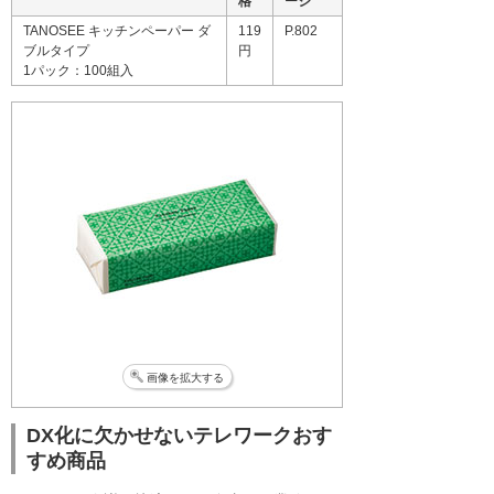
格
ージ
TANOSEE キッチンペーパー ダ
119
P.802
ブルタイプ
円
1パック：100組入
画像を拡大する
DX化に欠かせないテレワークおす
すめ商品