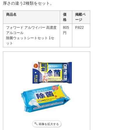
厚さの違う2種類をセット。
商品名
価
掲載ペ
格
ージ
フォワード アルワイパー 高濃度
805
P.822
アルコール
円
除菌ウェットシートセット 1セ
ット
画像を拡大する