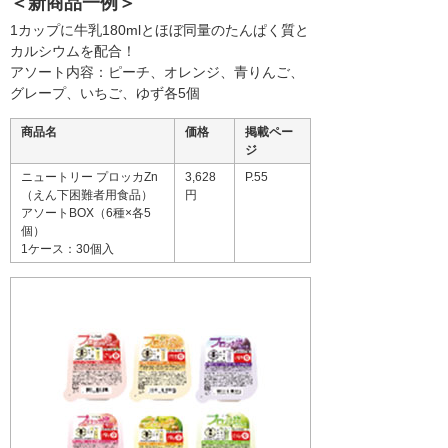
＜新商品一例＞
1カップに牛乳180mlとほぼ同量のたんぱく質と
カルシウムを配合！
アソート内容：ピーチ、オレンジ、青りんご、
グレープ、いちご、ゆず各5個
商品名
価格
掲載ペー
ジ
ニュートリー プロッカZn
3,628
P.55
（えん下困難者用食品）
円
アソートBOX（6種×各5
個）
1ケース：30個入