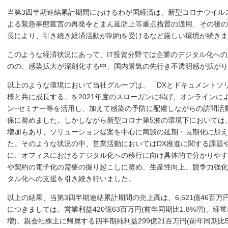
当第3四半期連結累計期間におけるわが国経済は、新型コロナウイル
よる緊急事態宣言の再発令とまん延防止等重点措置の適用、その後の
長により、引き続き経済活動が制約を受けるなど厳しい環境が続きま
このような経済状況にあって、IT投資分野では企業のデジタル化への
のの、感染拡大が深刻化する中、国内景気の先行き不透明感が拡がり
以上のような環境において当社グループは、「DXとドキュメントソ
様と共に成長する」を2021年度のスローガンに掲げ、オンラインに
ン･セミナー等を活用し、加えて感染の予防に配慮しながらの訪問活
保に努めました。しかしながら新型コロナ第5波の環境下においては
増加もあり、ソリューション提案を中心に商談の延期・長期化に加え
た。そのような状況の中、営業活動においてはDX推進に関する課題
に、オフィスにおけるデジタル化への移行に向け具体的で分かりやす
や契約の電子化の需要の掘り起こしに努め、生産性向上、競争力強化
タル化への支援を引き続き行いました。
以上の結果、当第3四半期連結累計期間の売上高は、6,521億46百万円
につきましては、営業利益420億63百万円(前年同期比1.8%増)、経常利
増)、親会社株主に帰属する四半期純利益299億21百万円(前年同期比5