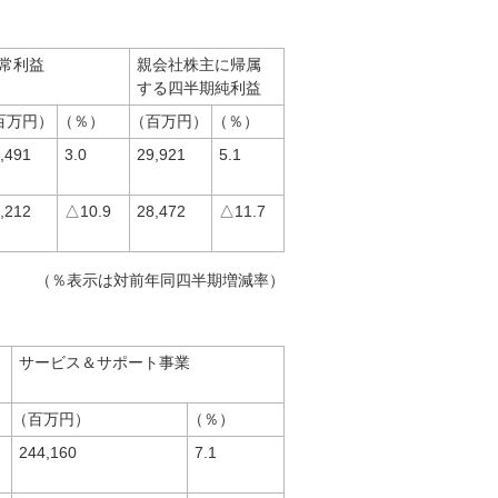
常利益
親会社株主に帰属
する四半期純利益
百万円）
（％）
（百万円）
（％）
,491
3.0
29,921
5.1
,212
△10.9
28,472
△11.7
（％表示は対前年同四半期増減率）
サービス＆サポート事業
（百万円）
（％）
244,160
7.1