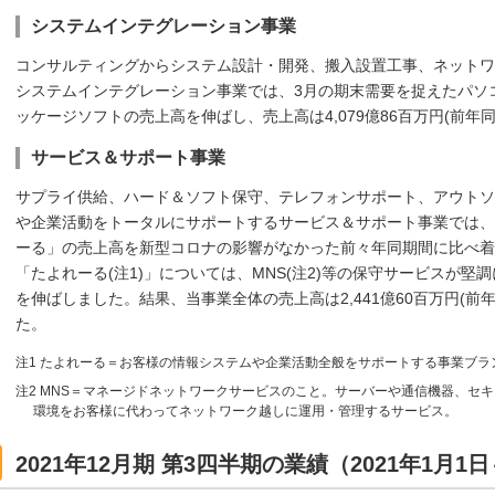
システムインテグレーション事業
コンサルティングからシステム設計・開発、搬入設置工事、ネットワ
システムインテグレーション事業では、3月の期末需要を捉えたパソ
ッケージソフトの売上高を伸ばし、売上高は4,079億86百万円(前年同
サービス＆サポート事業
サプライ供給、ハード＆ソフト保守、テレフォンサポート、アウトソ
や企業活動をトータルにサポートするサービス＆サポート事業では、
ーる」の売上高を新型コロナの影響がなかった前々年同期間に比べ着
「たよれーる(注1)」については、MNS(注2)等の保守サービスが
を伸ばしました。結果、当事業全体の売上高は2,441億60百万円(前年
た。
注1 たよれーる＝お客様の情報システムや企業活動全般をサポートする事業ブラ
注2 MNS＝マネージドネットワークサービスのこと。サーバーや通信機器、セキ
環境をお客様に代わってネットワーク越しに運用・管理するサービス。
2021年12月期 第3四半期の業績（2021年1月1日