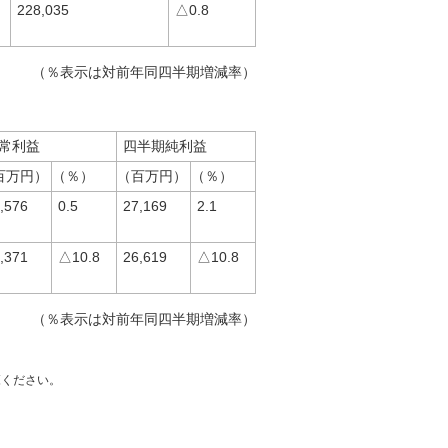
228,035
△0.8
（％表示は対前年同四半期増減率）
常利益
四半期純利益
百万円）
（％）
（百万円）
（％）
,576
0.5
27,169
2.1
,371
△10.8
26,619
△10.8
（％表示は対前年同四半期増減率）
覧ください。