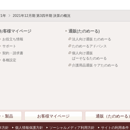
21年
2021年12月期 第3四半期 決算の概況
お客様マイページ
通販(たのめーる)
お役立ち情報
法人向け通販 たのめーる
サポート
たのめーるアドバンス
契約・請求書
個人向け通販
ぱーそなるたのめーる
各種設定
介護用品通販 ケアたのめーる
ン・製品
お客様マイページ
通販（たのめーる
本方針
個人情報保護方針
ソーシャルメディア利用方針
サイトの利用条件