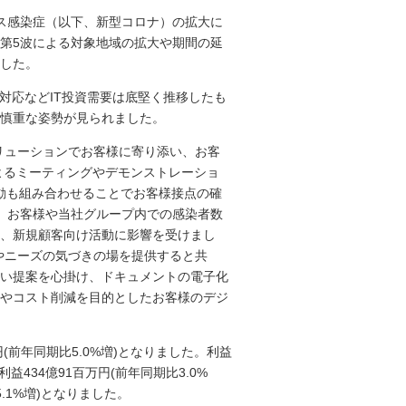
ス感染症（以下、新型コロナ）の拡大に
第5波による対象地域の拡大や期間の延
した。
対応などIT投資需要は底堅く推移したも
慎重な姿勢が見られました。
リューションでお客様に寄り添い、お客
よるミーティングやデモンストレーショ
動も組み合わせることでお客様接点の確
、お客様や当社グループ内での感染者数
、新規顧客向け活動に影響を受けまし
やニーズの気づきの場を提供すると共
い提案を心掛け、ドキュメントの電子化
やコスト削減を目的としたお客様のデジ
(前年同期比5.0%増)となりました。利益
益434億91百万円(前年同期比3.0%
.1%増)となりました。