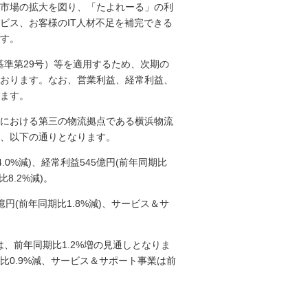
市場の拡大を図り、「たよれーる」の利
ビス、お客様のIT人材不足を補完できる
す。
基準第29号）等を適用するため、次期の
おります。なお、営業利益、経常利益、
ます。
における第三の物流拠点である横浜物流
み、以下の通りとなります。
4.0%減)、経常利益545億円(前年同期比
8.2%減)。
円(前年同期比1.8%減)、サービス＆サ
は、前年同期比1.2%増の見通しとなりま
0.9%減、サービス＆サポート事業は前