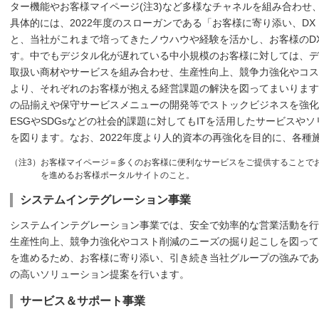
ター機能やお客様マイページ(注3)など多様なチャネルを組み合わせ
具体的には、2022年度のスローガンである「お客様に寄り添い、D
と、当社がこれまで培ってきたノウハウや経験を活かし、お客様のD
す。中でもデジタル化が遅れている中小規模のお客様に対しては、デ
取扱い商材やサービスを組み合わせ、生産性向上、競争力強化やコス
より、それぞれのお客様が抱える経営課題の解決を図ってまいります
の品揃えや保守サービスメニューの開発等でストックビジネスを強化
ESGやSDGsなどの社会的課題に対してもITを活用したサービスや
を図ります。なお、2022年度より人的資本の再強化を目的に、各種
（注3）お客様マイページ＝多くのお客様に便利なサービスをご提供することでお
を進めるお客様ポータルサイトのこと。
システムインテグレーション事業
システムインテグレーション事業では、安全で効率的な営業活動を行
生産性向上、競争力強化やコスト削減のニーズの掘り起こしを図って
を進めるため、お客様に寄り添い、引き続き当社グループの強みであ
の高いソリューション提案を行います。
サービス＆サポート事業