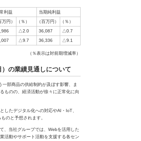
常利益
当期純利益
百万円）
（％）
（百万円）
（％）
,986
△2.0
36,087
△0.7
,007
△9.7
36,336
△9.1
（％表示は対前期増減率）
月31日）の業績見通しについて
う一部商品の供給制約が及ぼす影響、ま
るものの、経済活動が徐々に正常化に向
したデジタル化への対応やAI・IoT、
るものと予想されます。
て、当社グループでは、Webを活用した
業活動やサポート活動を支援する各セン