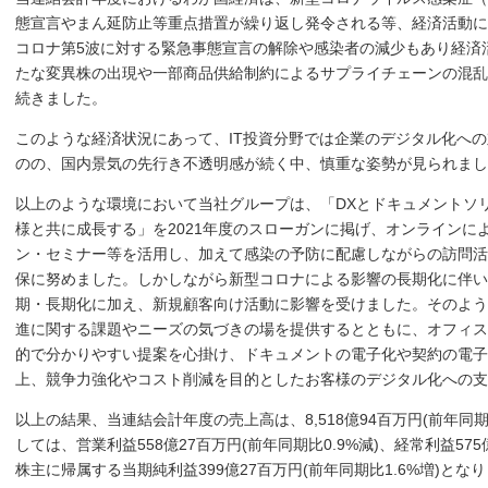
態宣言やまん延防止等重点措置が繰り返し発令される等、経済活動に
コロナ第5波に対する緊急事態宣言の解除や感染者の減少もあり経済
たな変異株の出現や一部商品供給制約によるサプライチェーンの混乱
続きました。
このような経済状況にあって、IT投資分野では企業のデジタル化への
のの、国内景気の先行き不透明感が続く中、慎重な姿勢が見られまし
以上のような環境において当社グループは、「DXとドキュメントソ
様と共に成長する」を2021年度のスローガンに掲げ、オンラインに
ン・セミナー等を活用し、加えて感染の予防に配慮しながらの訪問活
保に努めました。しかしながら新型コロナによる影響の長期化に伴い
期・長期化に加え、新規顧客向け活動に影響を受けました。そのよう
進に関する課題やニーズの気づきの場を提供するとともに、オフィス
的で分かりやすい提案を心掛け、ドキュメントの電子化や契約の電子
上、競争力強化やコスト削減を目的としたお客様のデジタル化への
以上の結果、当連結会計年度の売上高は、8,518億94百万円(前年同期
しては、営業利益558億27百万円(前年同期比0.9%減)、経常利益575
株主に帰属する当期純利益399億27百万円(前年同期比1.6%増)とな