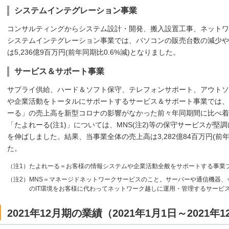
システムインテグレーション事業
コンサルティングからシステム設計・開発、搬入設置工事、ネットワ
システムインテグレーション事業では、パソコンの販売台数の減少や
は5,236億9百万円(前年同期比0.6%減)となりました。
サービス＆サポート事業
サプライ供給、ハード＆ソフト保守、テレフォンサポート、アウトソ
や企業活動をトータルにサポートするサービス＆サポート事業では、
ーる」の売上高を新型コロナの影響がなかった前々年同期間に比べ着
「たよれーる(注1)」については、MNS(注2)等の保守サービスが
を伸ばしました。結果、当事業全体の売上高は3,282億84百万円(前年
た。
（注1）たよれーる＝お客様の情報システムや企業活動全般をサポートする事業
（注2）MNS＝マネージドネットワークサービスのこと。サーバーや通信機器
のIT環境をお客様に代わってネットワーク越しに運用・管理するサービ
2021年12月期の業績（2021年1月1日～2021年1