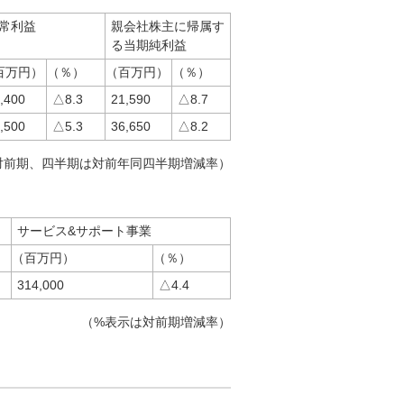
常利益
親会社株主に帰属す
る当期純利益
百万円）
（％）
（百万円）
（％）
,400
△8.3
21,590
△8.7
,500
△5.3
36,650
△8.2
対前期、四半期は対前年同四半期増減率）
サービス&サポート事業
（百万円）
（％）
314,000
△4.4
（%表示は対前期増減率）