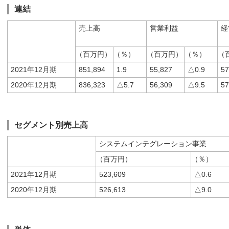
連結
売上高
営業利益
経
（百万円）
（％）
（百万円）
（％）
（
2021年12月期
851,894
1.9
55,827
△0.9
57
2020年12月期
836,323
△5.7
56,309
△9.5
57
セグメント別売上高
システムインテグレーション事業
（百万円）
（％）
2021年12月期
523,609
△0.6
2020年12月期
526,613
△9.0