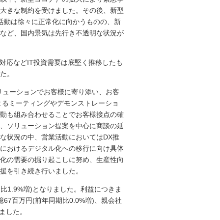
大きな制約を受けました。その後、新型
活動は徐々に正常化に向かうものの、新
など、国内景気は先行き不透明な状況が
対応などIT投資需要は底堅く推移したも
た。
リューションでお客様に寄り添い、お客
よるミーティングやデモンストレーショ
動も組み合わせることでお客様接点の確
、ソリューション提案を中心に商談の延
な状況の中、営業活動においてはDX推
におけるデジタル化への移行に向け具体
化の需要の掘り起こしに努め、生産性向
支援を引き続き行いました。
比1.9%増)となりました。利益につきま
億67百万円(前年同期比0.0%増)、親会社
りました。