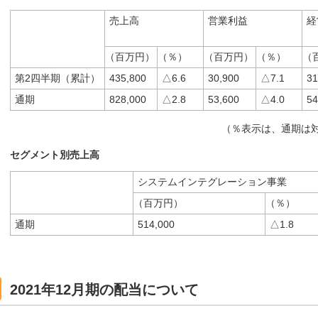
売上高
営業利益
経
（百万円）
（％）
（百万円）
（％）
（
第2四半期（累計）
435,800
△6.6
30,900
△7.1
31
通期
828,000
△2.8
53,600
△4.0
54
（％表示は、通期は
セグメント別売上高
システムインテグレーション事業
（百万円）
（％）
通期
514,000
△1.8
2021年12月期の配当について