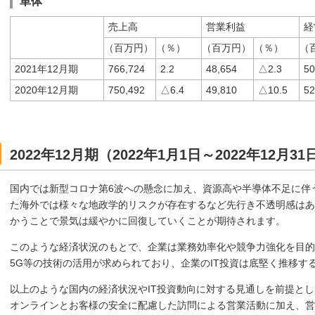
単体
売上高
営業利益
経
（百万円）
（％）
（百万円）
（％）
（
2021年12月期
766,724
2.2
48,654
△2.3
50
2020年12月期
750,492
△6.4
49,810
△10.5
52
2022年12月期（2022年1月1日～2022年12
国内では新型コロナ第6波への懸念に加え、資源高や半導体不足に伴
た海外では様々な地政学的リスクが存在するなど先行き不透明感はあ
かうことで景気は緩やかに回復していくことが期待されます。
このような経済状況のもとで、企業は業務効率化や競争力強化を目的と
5G等の技術の活用が求められており、企業のIT投資は底堅く推移す
以上のような国内の経済状況やIT投資動向に対する見通しを前提とし
オンラインとお客様の安全に配慮した訪問による営業活動に加え、営