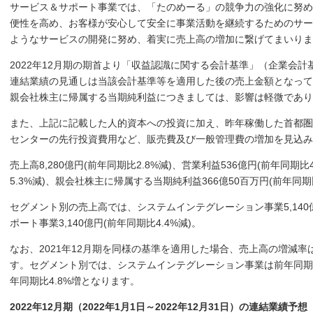
サービス＆サポート事業では、「たのめーる」の競争力の強化に努め
便性を高め、お客様が安心して安全に事業活動を継続するためのサー
ようなサービスの開発に努め、着実に売上高の増加に繋げてまいりま
2022年12月期の期首より「収益認識に関する会計基準」（企業会計
連結業績の見通しは当該会計基準等を適用した後の売上金額となって
親会社株主に帰属する当期純利益につきましては、影響は軽微であり
また、上記に記載した人的資本への投資に加え、昨年稼働した首都圏
センターの先行投資費用など、販売費及び一般管理費の増加を見込
売上高8,280億円(前年同期比2.8%減)、営業利益536億円(前年同期比
5.3%減)、親会社株主に帰属する当期純利益366億50百万円(前年同期比
セグメント別の売上高では、システムインテグレーション事業5,140億
ポート事業3,140億円(前年同期比4.4%減)。
なお、2021年12月期を同様の基準を適用した場合、売上高の増減率
す。セグメント別では、システムインテグレーション事業は前年同期比
年同期比4.8%増となります。
2022年12月期（2022年1月1日～2022年12月31日）の連結業績予想