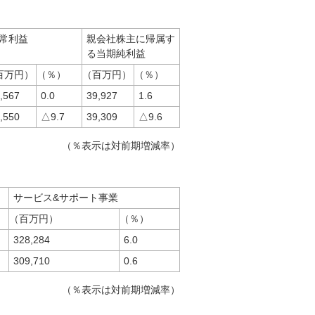
常利益
親会社株主に帰属す
る当期純利益
百万円）
（％）
（百万円）
（％）
,567
0.0
39,927
1.6
,550
△9.7
39,309
△9.6
（％表示は対前期増減率）
サービス&サポート事業
（百万円）
（％）
328,284
6.0
309,710
0.6
（％表示は対前期増減率）